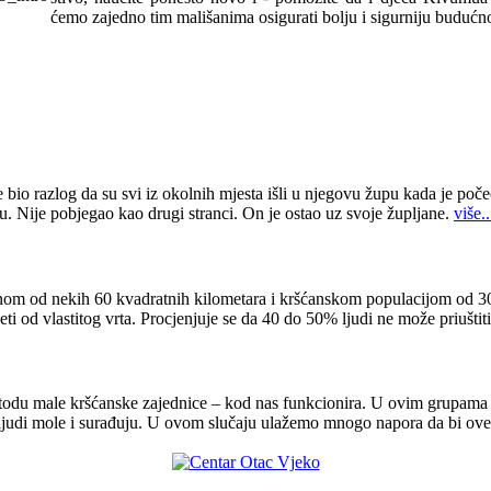
ćemo zajedno tim mališanima osigurati bolju i sigurniju budućno
 bio razlog da su svi iz okolnih mjesta išli u njegovu župu kada je poče
u. Nije pobjegao kao drugi stranci. On je ostao uz svoje župljane.
više..
om od nekih 60 kvadratnih kilometara i kršćanskom populacijom od 30.
i od vlastitog vrta. Procjenjuje se da 40 do 50% ljudi ne može priuštit
odu male kršćanske zajednice – kod nas funkcionira. U ovim grupama 
ljudi mole i surađuju. U ovom slučaju ulažemo mnogo napora da bi ove 