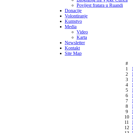
Povijest fratara u Ruandi
Donacije
Volontiranje
Kumstvo
Media
Video
Karta
Newsletter
Kontakt
Site Map
#
1
2
3
4
5
6
7
8
9
10
11
12
13