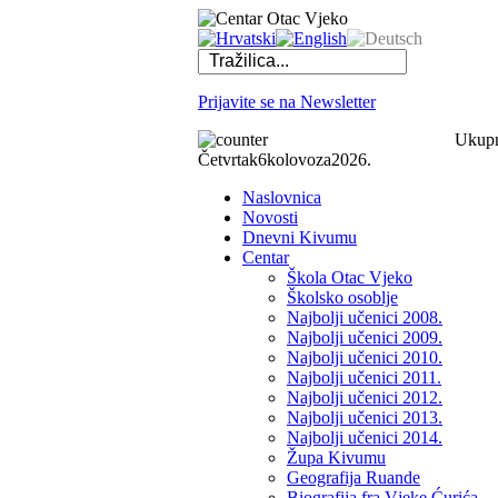
Prijavite se na Newsletter
Ukupno
Četvrtak
6
kolovoza
2026.
Naslovnica
Novosti
Dnevni Kivumu
Centar
Škola Otac Vjeko
Školsko osoblje
Najbolji učenici 2008.
Najbolji učenici 2009.
Najbolji učenici 2010.
Najbolji učenici 2011.
Najbolji učenici 2012.
Najbolji učenici 2013.
Najbolji učenici 2014.
Župa Kivumu
Geografija Ruande
Biografija fra Vjeke Ćurića