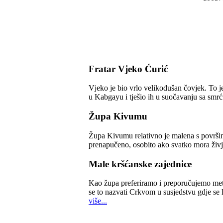
Fratar Vjeko Ćurić
Vjeko je bio vrlo velikodušan čovjek. To je
u Kabgayu i tješio ih u suočavanju sa smrć
Župa Kivumu
Župa Kivumu relativno je malena s površin
prenapučeno, osobito ako svatko mora živjet
Male kršćanske zajednice
Kao župa preferiramo i preporučujemo met
se to nazvati Crkvom u susjedstvu gdje se 
više...