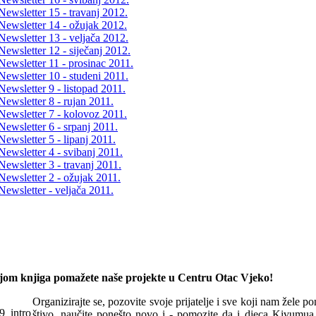
Newsletter 15 - travanj 2012.
Newsletter 14 - ožujak 2012.
Newsletter 13 - veljača 2012.
Newsletter 12 - siječanj 2012.
Newsletter 11 - prosinac 2011.
Newsletter 10 - studeni 2011.
Newsletter 9 - listopad 2011.
Newsletter 8 - rujan 2011.
Newsletter 7 - kolovoz 2011.
Newsletter 6 - srpanj 2011.
Newsletter 5 - lipanj 2011.
Newsletter 4 - svibanj 2011.
Newsletter 3 - travanj 2011.
Newsletter 2 - ožujak 2011.
Newsletter - veljača 2011.
om knjiga pomažete naše projekte u Centru Otac Vjeko!
Organizirajte se, pozovite svoje prijatelje i sve koji nam žele p
štivo, naučite ponešto novo i - pomozite da i djeca Kivum