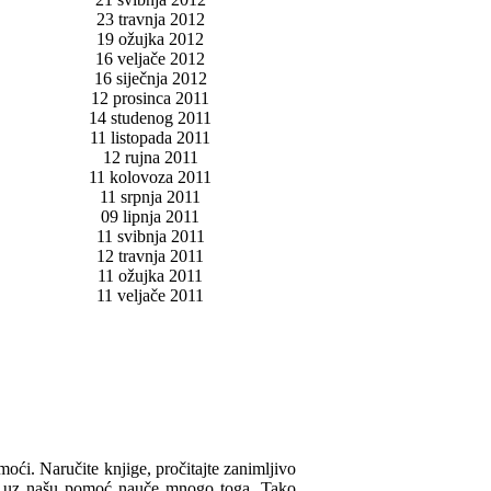
23 travnja 2012
19 ožujka 2012
16 veljače 2012
16 siječnja 2012
12 prosinca 2011
14 studenog 2011
11 listopada 2011
12 rujna 2011
11 kolovoza 2011
11 srpnja 2011
09 lipnja 2011
11 svibnja 2011
12 travnja 2011
11 ožujka 2011
11 veljače 2011
omoći. Naručite knjige, pročitajte zanimljivo
ua uz našu pomoć nauče mnogo toga. Tako