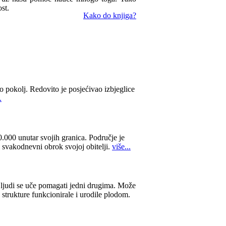
st.
Kako do knjiga?
o pokolj. Redovito je posjećivao izbjeglice
.
000 unutar svojih granica. Područje je
i svakodnevni obrok svojoj obitelji.
više...
ljudi se uče pomagati jedni drugima. Može
strukture funkcionirale i urodile plodom.