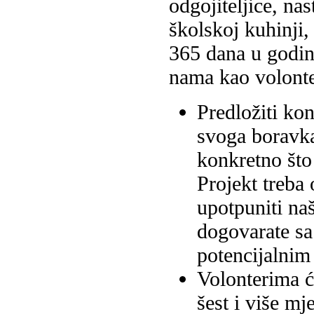
odgojiteljice, na
školskoj kuhinji
365 dana u godini
nama kao volonter
Predložiti kon
svoga boravka
konkretno što 
Projekt treba
upotpuniti n
dogovarate sa
potencijalnim 
Volonterima 
šest i više mj