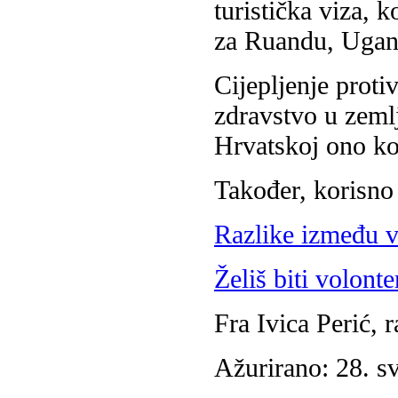
turistička viza, k
za Ruandu, Ugan
Cijepljenje proti
zdravstvo u zemlj
Hrvatskoj ono ko
Također, korisno 
Razlike između vo
Želiš biti volonte
Fra Ivica Perić, 
Ažurirano: 28. s