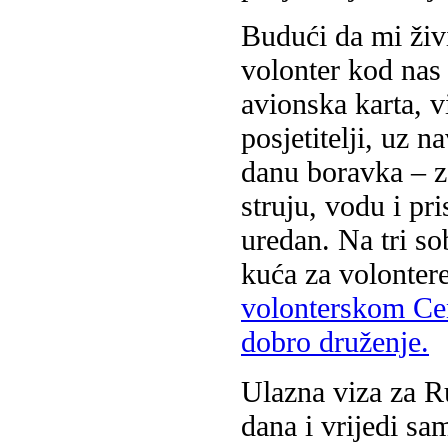
Budući da mi živ
volonter kod nas
avionska karta, v
posjetitelji, uz n
danu boravka – za
struju, vodu i pri
uredan. Na tri s
kuća za volontere
volonterskom Cen
dobro druženje.
Ulazna viza za R
dana i vrijedi sa