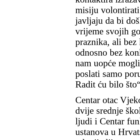
misiju volontira
javljaju da bi do
vrijeme svojih go
praznika, ali bez
odnosno bez konk
nam uopće mogli
poslati samo poru
Radit ću bilo što“
Centar otac Vjeko
dvije srednje ško
ljudi i Centar f
ustanova u Hrvat