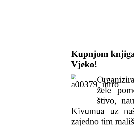
Kupnjom knjiga
Vjeko!
Organizira
žele pomo
štivo, na
Kivumua uz na
zajedno tim mališ