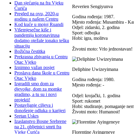
Dan sjećanja na fra Vjeku
Reverien Sengiyunva
Ćurića
Pregled na ovu, 2020-u
Godina rođenja: 1987.
godinu u našem Centru
Mjesto rođenja: Musambira - K
Kod kuće u mojoj Ruandi
Odjel: zidarski, 2. godina
Višemjesečne kiše i
Sport: odbojka
pandemija koronavirusa
Hobi: igra, molitva
dodatno otežale ionako tešku
situaciju
Životni moto: Vrlo jednostavan!
Božićna čestitka
Prekrasna zbivanja u Centru
Otac Vjeko
Iznimno važan posjet
Deliphine Uwizeyimana
Proslava dana škole u Centru
Otac Vjeko
Godina rođenja: 1980.
Izgradili smo dom za
Mjesto rođenja: -
djevojke, dom za momke
gradimo, a tu su i novi
Odjel: krojački, 1. godina
projekti!
Sport: rukomet
Postavljanje ciljeva i
Hobi: studiranje, pomaganje ne
donošenje odluka o karijeri
Životni moto: Humanost!
Sretan Uskrs
Izaslanstvo Bosne Srebrene
na 21. obljetnici smrti fra
Vjeke Ćurića
Florentine Ayingeneye