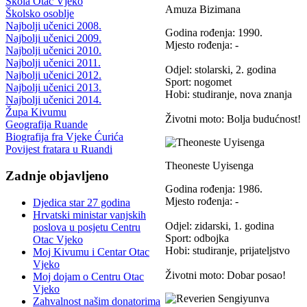
Škola Otac Vjeko
Amuza Bizimana
Školsko osoblje
Najbolji učenici 2008.
Godina rođenja: 1990.
Najbolji učenici 2009.
Mjesto rođenja: -
Najbolji učenici 2010.
Najbolji učenici 2011.
Odjel: stolarski, 2. godina
Najbolji učenici 2012.
Sport: nogomet
Najbolji učenici 2013.
Hobi: studiranje, nova znanja
Najbolji učenici 2014.
Župa Kivumu
Životni moto: Bolja budućnost!
Geografija Ruande
Biografija fra Vjeke Ćurića
Povijest fratara u Ruandi
Theoneste Uyisenga
Zadnje objavljeno
Godina rođenja: 1986.
Mjesto rođenja: -
Djedica star 27 godina
Hrvatski ministar vanjskih
Odjel: zidarski, 1. godina
poslova u posjetu Centru
Sport: odbojka
Otac Vjeko
Hobi: studiranje, prijateljstvo
Moj Kivumu i Centar Otac
Vjeko
Životni moto: Dobar posao!
Moj dojam o Centru Otac
Vjeko
Zahvalnost našim donatorima