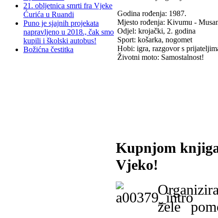
21. obljetnica smrti fra Vjeke
Godina rođenja: 1987.
Ćurića u Ruandi
Mjesto rođenja: Kivumu - Musa
Puno je sjajnih projekata
Odjel: krojački, 2. godina
napravljeno u 2018., čak smo
Sport: košarka, nogomet
kupili i školski autobus!
Hobi: igra, razgovor s prijateljim
Božićna čestitka
Životni moto: Samostalnost!
Kupnjom knjiga
Vjeko!
Organizira
žele pomo