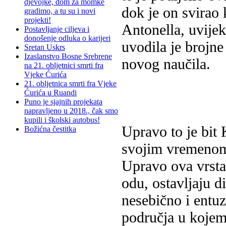
djevojke, dom za momke
dok je on svirao 
gradimo, a tu su i novi
projekti!
Antonella, uvijek
Postavljanje ciljeva i
donošenje odluka o karijeri
uvodila je brojne
Sretan Uskrs
Izaslanstvo Bosne Srebrene
novog naučila.
na 21. obljetnici smrti fra
Vjeke Ćurića
21. obljetnica smrti fra Vjeke
Ćurića u Ruandi
Puno je sjajnih projekata
napravljeno u 2018., čak smo
kupili i školski autobus!
Upravo to je bit 
Božićna čestitka
svojim vremenom
Upravo ova vrsta 
odu, ostavljaju d
nesebično i entuz
područja u kojem 