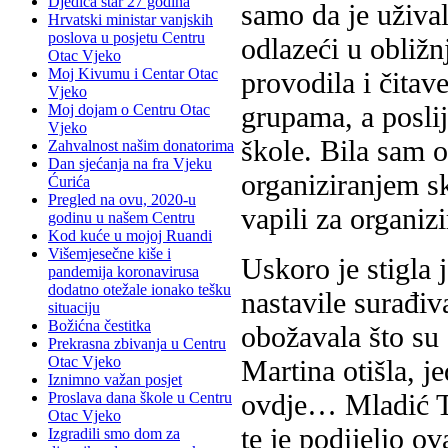
Djedica star 27 godina
samo da je uživa
Hrvatski ministar vanjskih
poslova u posjetu Centru
odlazeći u obliž
Otac Vjeko
Moj Kivumu i Centar Otac
provodila i čitav
Vjeko
grupama, a posli
Moj dojam o Centru Otac
Vjeko
škole. Bila sam o
Zahvalnost našim donatorima
Dan sjećanja na fra Vjeku
organiziranjem sk
Ćurića
Pregled na ovu, 2020-u
vapili za organiz
godinu u našem Centru
Kod kuće u mojoj Ruandi
Višemjesečne kiše i
Uskoro je stigla 
pandemija koronavirusa
dodatno otežale ionako tešku
nastavile surađi
situaciju
Božićna čestitka
obožavala što su 
Prekrasna zbivanja u Centru
Otac Vjeko
Martina otišla, j
Iznimno važan posjet
ovdje… Mladić To
Proslava dana škole u Centru
Otac Vjeko
te je podijelio o
Izgradili smo dom za