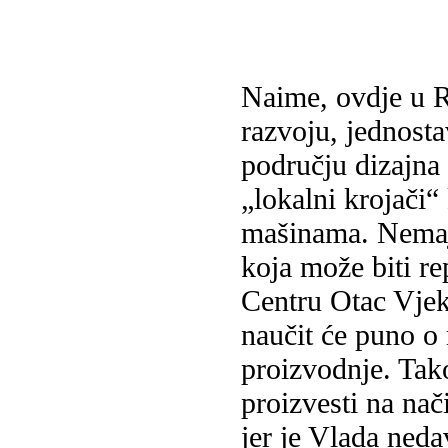
Naime, ovdje u R
razvoju, jednost
području dizajna 
„lokalni krojači“
mašinama. Nemaju
koja može biti re
Centru Otac Vjeko
naučit će puno o 
proizvodnje. Tako
proizvesti na na
jer je Vlada neda