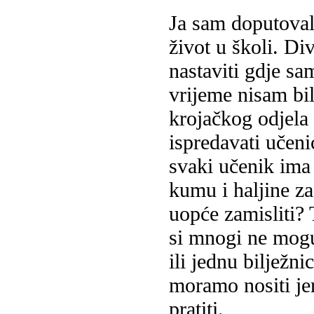
Ja sam doputoval
život u školi. Di
nastaviti gdje sa
vrijeme nisam bil
krojačkog odjela
ispredavati učeni
svaki učenik ima 
kumu i haljine za
uopće zamisliti? 
si mnogi ne mogu
ili jednu bilježn
moramo nositi j
pratiti.