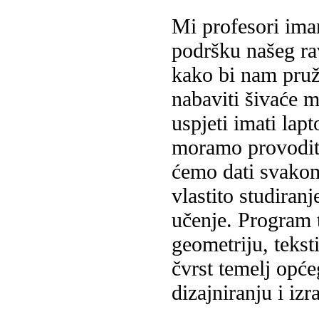
Mi profesori ima
podršku našeg rav
kako bi nam pruž
nabaviti šivaće 
uspjeti imati lap
moramo provoditi
ćemo dati svakom
vlastito studiran
učenje. Program 
geometriju, teks
čvrst temelj opće
dizajniranju i izr