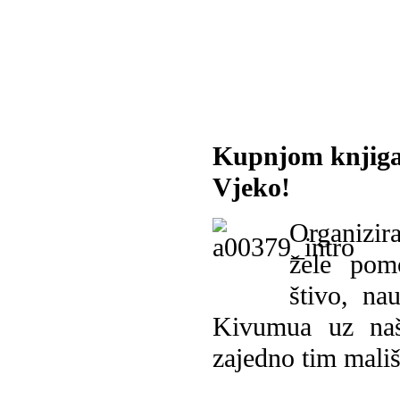
Kupnjom knjiga
Vjeko!
Organizira
žele pomo
štivo, na
Kivumua uz na
zajedno tim mališ