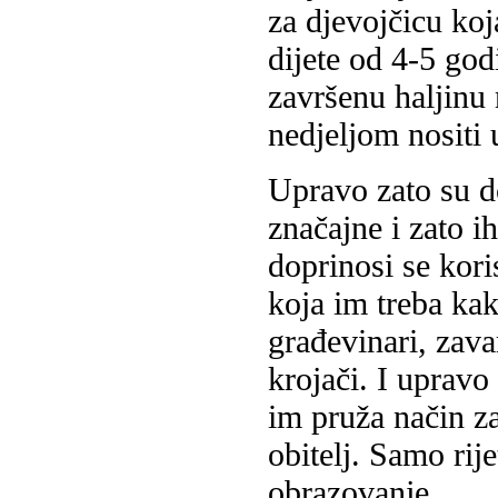
za djevojčicu koj
dijete od 4-5 god
završenu haljinu
nedjeljom nositi 
Upravo zato su d
značajne i zato 
doprinosi se kor
koja im treba kako
građevinari, zavar
krojači. I upravo
im pruža način z
obitelj. Samo rij
obrazovanje.