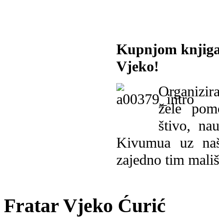
Kupnjom knjiga
Vjeko!
Organizira
žele pomo
štivo, na
Kivumua uz na
zajedno tim mališ
Fratar Vjeko Ćurić