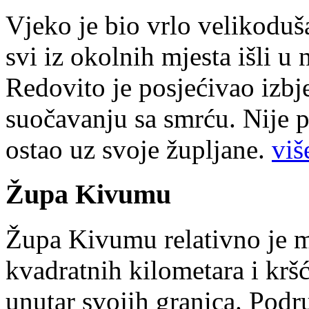
Vjeko je bio vrlo velikoduš
svi iz okolnih mjesta išli u
Redovito je posjećivao izbje
suočavanju sa smrću. Nije p
ostao uz svoje župljane.
više
Župa Kivumu
Župa Kivumu relativno je 
kvadratnih kilometara i kr
unutar svojih granica. Podr