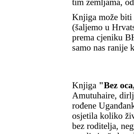
tim zemljama, od
Knjiga može biti 
(šaljemo u Hrvat
prema cjeniku BH
samo nas ranije k
Knjiga
"Bez oca
Amutuhaire, dirlj
rođene Uganđanke,
osjetila koliko ž
bez roditelja, neg