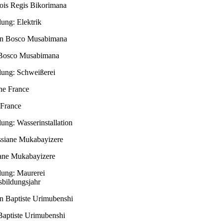
ois Regis Bikorimana
lung: Elektrik
 Bosco Musabimana
lung: Schweißerei
France
lung: Wasserinstallation
ane Mukabayizere
lung: Maurerei
sbildungsjahr
Baptiste Urimubenshi