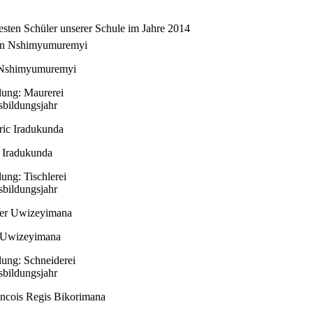
esten Schüler unserer Schule im Jahre 2014
 Nshimyumuremyi
lung: Maurerei
sbildungsjahr
c Iradukunda
lung: Tischlerei
sbildungsjahr
 Uwizeyimana
lung: Schneiderei
sbildungsjahr