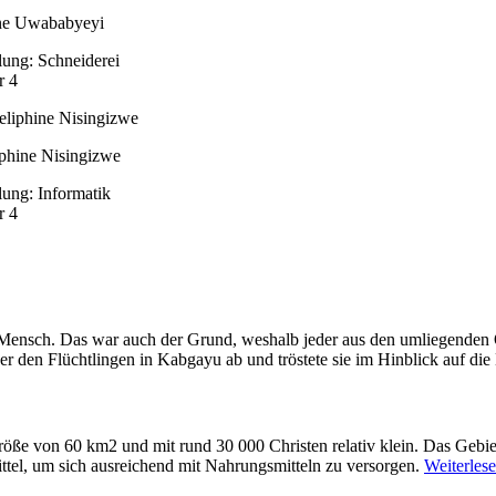
ne Uwababyeyi
lung: Schneiderei
r 4
phine Nisingizwe
lung: Informatik
r 4
 Mensch. Das war auch der Grund, weshalb jeder aus den umliegenden O
r den Flüchtlingen in Kabgayu ab und tröstete sie im Hinblick auf die
öße von 60 km2 und mit rund 30 000 Christen relativ klein. Das Gebiet
ttel, um sich ausreichend mit Nahrungsmitteln zu versorgen.
Weiterlese