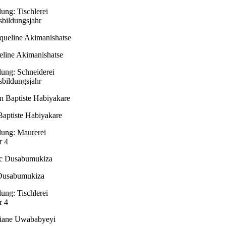
lung: Tischlerei
sbildungsjahr
eline Akimanishatse
lung: Schneiderei
sbildungsjahr
Baptiste Habiyakare
lung: Maurerei
r 4
Dusabumukiza
lung: Tischlerei
r 4