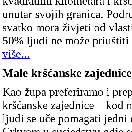
kvadratnih kilometara i kr
unutar svojih granica. Podr
svatko mora živjeti od vlast
50% ljudi ne može priuštiti
više...
Male kršćanske zajednice
Kao župa preferiramo i pr
kršćanske zajednice – kod 
ljudi se uče pomagati jedni
Crkvom u susjedstvu gdje s