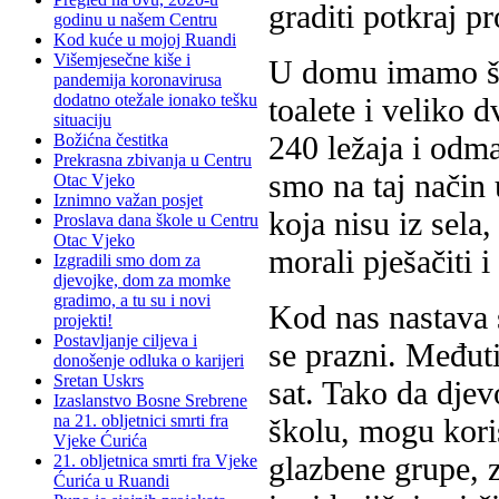
graditi potkraj pr
godinu u našem Centru
Kod kuće u mojoj Ruandi
Višemjesečne kiše i
U domu imamo šes
pandemija koronavirusa
dodatno otežale ionako tešku
toalete i veliko 
situaciju
240 ležaja i odm
Božićna čestitka
Prekrasna zbivanja u Centru
smo na taj način 
Otac Vjeko
Iznimno važan posjet
koja nisu iz sela,
Proslava dana škole u Centru
Otac Vjeko
morali pješačiti 
Izgradili smo dom za
djevojke, dom za momke
gradimo, a tu su i novi
Kod nas nastava s
projekti!
Postavljanje ciljeva i
se prazni. Međuti
donošenje odluka o karijeri
Sretan Uskrs
sat. Tako da dje
Izaslanstvo Bosne Srebrene
na 21. obljetnici smrti fra
školu, mogu koris
Vjeke Ćurića
glazbene grupe, z
21. obljetnica smrti fra Vjeke
Ćurića u Ruandi