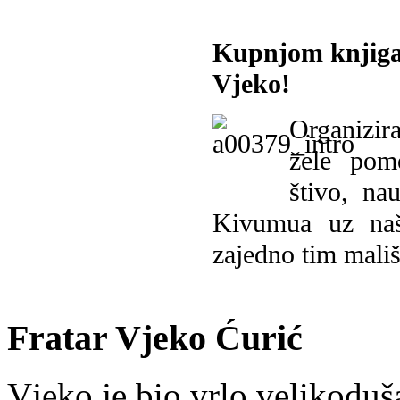
Kupnjom knjiga
Vjeko!
Organizira
žele pomo
štivo, na
Kivumua uz na
zajedno tim mališ
Fratar Vjeko Ćurić
Vjeko je bio vrlo velikoduš