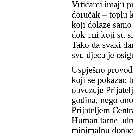
Vrtićarci imaju p
doručak – toplu k
koji dolaze samo 
dok oni koji su 
Tako da svaki d
svu djecu je osig
Uspješno provodi
koji se pokazao b
obvezuje Prijatel
godina, nego ono
Prijateljem Centr
Humanitarne udru
minimalnu donac