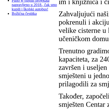
im i knjižnica i č
Puno je sjajnih projekata
napravljeno u 2018., čak smo
kupili i školski autobus!
Zahvaljujući naši
Božićna čestitka
pokrenuli i akciju
velike cisterne 
učeničkom domu
Trenutno gradimo
kapaciteta, za 2
završen i useljen
smješteni u jedno
prilagodili za sm
Također, započeli
smješten Centar 