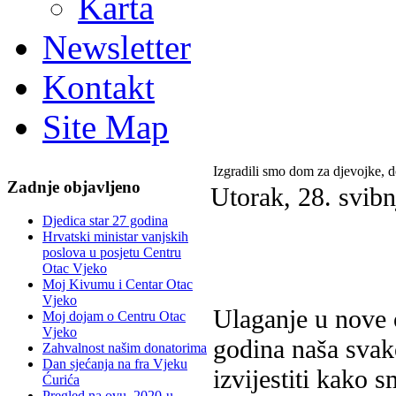
Karta
Newsletter
Kontakt
Site Map
Izgradili smo dom za djevojke, d
Zadnje objavljeno
Utorak, 28. svib
Djedica star 27 godina
Hrvatski ministar vanjskih
poslova u posjetu Centru
Otac Vjeko
Moj Kivumu i Centar Otac
Vjeko
Ulaganje u nove 
Moj dojam o Centru Otac
Vjeko
godina naša sva
Zahvalnost našim donatorima
Dan sjećanja na fra Vjeku
izvijestiti kako 
Ćurića
Pregled na ovu, 2020-u