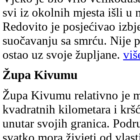
svi iz okolnih mjesta išli u
Redovito je posjećivao izbje
suočavanju sa smrću. Nije p
ostao uz svoje župljane.
više
Župa Kivumu
Župa Kivumu relativno je 
kvadratnih kilometara i kr
unutar svojih granica. Podr
svatko mora živjeti od vlast