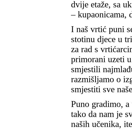
dvije etaže, sa 
– kupaonicama, 
I naš vrtić puni
stotinu djece u t
za rad s vrtićarc
primorani uzeti 
smjestili najmlađ
razmišljamo o iz
smjestiti sve naše
Puno gradimo, a 
tako da nam je s
naših učenika, it