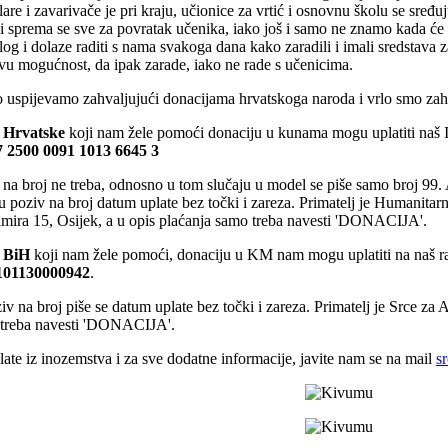
lare i zavarivače je pri kraju, učionice za vrtić i osnovnu školu se sređu
i sprema se sve za povratak učenika, iako još i samo ne znamo kada će to 
log i dolaze raditi s nama svakoga dana kako zaradili i imali sredstava z
ovu mogućnost, da ipak zarade, iako ne rade s učenicima.
o uspijevamo zahvaljujući donacijama hrvatskoga naroda i vrlo smo zah
z Hrvatske
koji nam žele pomoći donaciju u kunama mogu uplatiti na
 2500 0091 1013 6645 3
 na broj ne treba, odnosno u tom slučaju u model se piše samo broj 99.
 u poziv na broj datum uplate bez točki i zareza. Primatelj je Humanitar
mira 15, Osijek, a u opis plaćanja samo treba navesti 'DONACIJA'.
z BiH
koji nam žele pomoći, donaciju u KM nam mogu uplatiti na naš 
101130000942
.
v na broj piše se datum uplate bez točki i zareza. Primatelj je Srce za 
treba navesti 'DONACIJA'.
late iz inozemstva i za sve dodatne informacije, javite nam se na mail
s