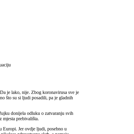
uaciju
a je lako, nije. Zbog koronavirusa sve je
 što su si ljudi posadili, pa je gladnih
ožujku donijela odluku o zatvaranju svih
z mjesta prebivališta.
u Europi. Jer ovdje ljudi, posebno u