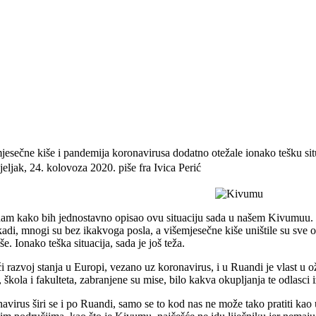
jesečne kiše i pandemija koronavirusa dodatno otežale ionako tešku sit
jeljak, 24. kolovoza 2020.
piše fra Ivica Perić
am kako bih jednostavno opisao ovu situaciju sada u našem Kivumuu. D
adi, mnogi su bez ikakvoga posla, a višemjesečne kiše uništile su sve ono
še. Ionako teška situacija, sada je još teža.
ći razvoj stanja u Europi, vezano uz koronavirus, i u Ruandi je vlast u 
, škola i fakulteta, zabranjene su mise, bilo kakva okupljanja te odlasci i
avirus širi se i po Ruandi, samo se to kod nas ne može tako pratiti kao 