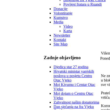
Povijest fratara u Ruandi
Donacije
Volontiranje
Kumstvo
Media
Video
Karta
Newsletter
Kontakt
Site Map
Višem
Zadnje objavljeno
Poned
Djedica star 27 godina
Hrvatski ministar vanjskih
Ne zn
poslova u posjetu Centru
u blok
Otac Vjeko
sve vi
Moj Kivumu i Centar Otac
Vjeko
Prate
Moj dojam o Centru Otac
vrtića
Vjeko
Zahvalnost našim donatorima
Koron
Dan sjećanja na fra Vjeku