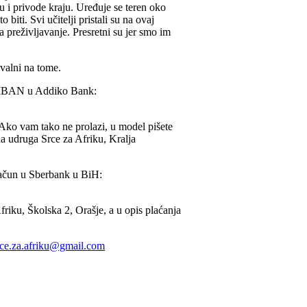
ju i privode kraju. Uređuje se teren oko
biti. Svi učitelji pristali su na ovaj
a preživljavanje. Presretni su jer smo im
valni na tome.
š IBAN u Addiko Bank:
 Ako vam tako ne prolazi, u model pišete
na udruga Srce za Afriku, Kralja
račun u Sberbank u BiH:
Afriku, Školska 2, Orašje, a u opis plaćanja
rce.za.afriku@gmail.com