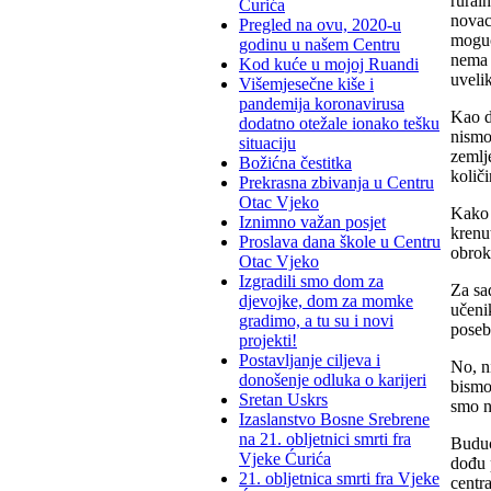
rural
Ćurića
novac
Pregled na ovu, 2020-u
moguć
godinu u našem Centru
nema 
Kod kuće u mojoj Ruandi
uveli
Višemjesečne kiše i
pandemija koronavirusa
Kao d
dodatno otežale ionako tešku
nismo
situaciju
zemlj
Božićna čestitka
količi
Prekrasna zbivanja u Centru
Otac Vjeko
Kako 
Iznimno važan posjet
krenut
Proslava dana škole u Centru
obrok
Otac Vjeko
Izgradili smo dom za
Za sa
djevojke, dom za momke
učeni
gradimo, a tu su i novi
poseb
projekti!
Postavljanje ciljeva i
No, n
donošenje odluka o karijeri
bismo
Sretan Uskrs
smo n
Izaslanstvo Bosne Srebrene
na 21. obljetnici smrti fra
Buduć
Vjeke Ćurića
dođu 
21. obljetnica smrti fra Vjeke
centra