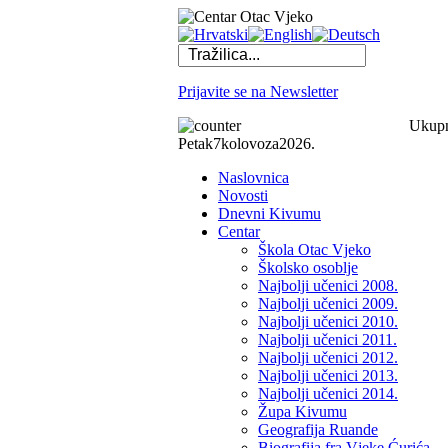
Prijavite se na Newsletter
Ukupno
Petak
7
kolovoza
2026.
Naslovnica
Novosti
Dnevni Kivumu
Centar
Škola Otac Vjeko
Školsko osoblje
Najbolji učenici 2008.
Najbolji učenici 2009.
Najbolji učenici 2010.
Najbolji učenici 2011.
Najbolji učenici 2012.
Najbolji učenici 2013.
Najbolji učenici 2014.
Župa Kivumu
Geografija Ruande
Biografija fra Vjeke Ćurića