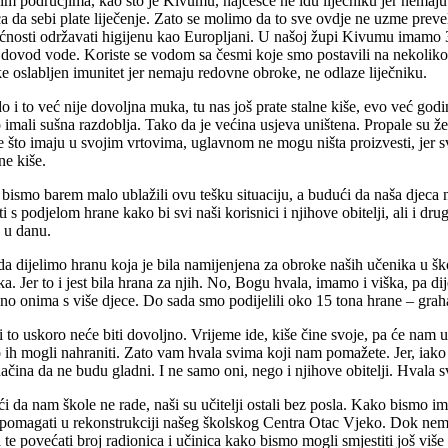
nim područjima, kao što je Kivumu, najčešće ne idu liječniku jer nemaj
a da sebi plate liječenje. Zato se molimo da to sve ovdje ne uzme prevel
nosti održavati higijenu kao Europljani. U našoj župi Kivumu imamo 35
dovod vode. Koriste se vodom sa česmi koje smo postavili na nekoliko
ke oslabljen imunitet jer nemaju redovne obroke, ne odlaze liječniku.
o i to već nije dovoljna muka, tu nas još prate stalne kiše, evo već go
 imali sušna razdoblja. Tako da je većina usjeva uništena. Propale su žet
e što imaju u svojim vrtovima, uglavnom ne mogu ništa proizvesti, jer 
ne kiše.
bismo barem malo ublažili ovu tešku situaciju, a budući da naša djeca ne
i s podjelom hrane kako bi svi naši korisnici i njihove obitelji, ali i d
 u danu.
da dijelimo hranu koja je bila namijenjena za obroke naših učenika u škol
ka. Jer to i jest bila hrana za njih. No, Bogu hvala, imamo i viška, pa 
no onima s više djece. Do sada smo podijelili oko 15 tona hrane – graha
i to uskoro neće biti dovoljno. Vrijeme ide, kiše čine svoje, pa će nam 
 ih mogli nahraniti. Zato vam hvala svima koji nam pomažete. Jer, iako 
ačina da ne budu gladni. I ne samo oni, nego i njihove obitelji. Hvala
i da nam škole ne rade, naši su učitelji ostali bez posla. Kako bismo im
pomagati u rekonstrukciji našeg školskog Centra Otac Vjeko. Dok nema 
 te povećati broj radionica i učinica kako bismo mogli smjestiti još viš