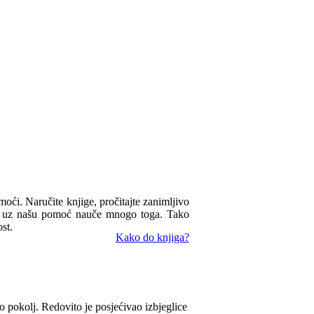
omoći. Naručite knjige, pročitajte zanimljivo
ua uz našu pomoć nauče mnogo toga. Tako
st.
Kako do knjiga?
o pokolj. Redovito je posjećivao izbjeglice