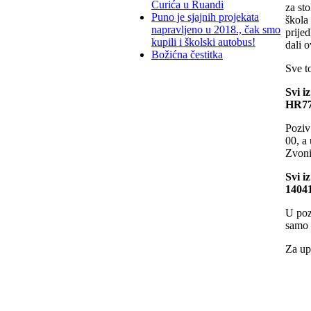
Ćurića u Ruandi
za sto
Puno je sjajnih projekata
škola 
napravljeno u 2018., čak smo
prijed
kupili i školski autobus!
dali 
Božićna čestitka
Sve t
Svi i
HR77
Poziv
00, a
Zvoni
Svi i
1404
U pozi
samo 
Za up