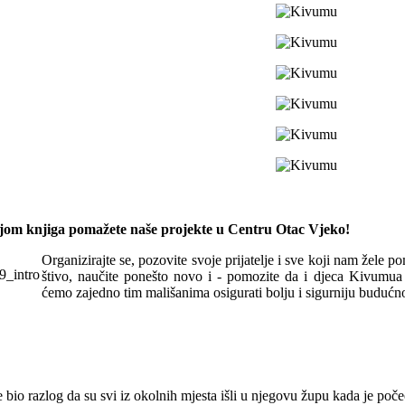
om knjiga pomažete naše projekte u Centru Otac Vjeko!
Organizirajte se, pozovite svoje prijatelje i sve koji nam žele p
štivo, naučite ponešto novo i - pomozite da i djeca Kivum
ćemo zajedno tim mališanima osigurati bolju i sigurniju budućno
 bio razlog da su svi iz okolnih mjesta išli u njegovu župu kada je poče