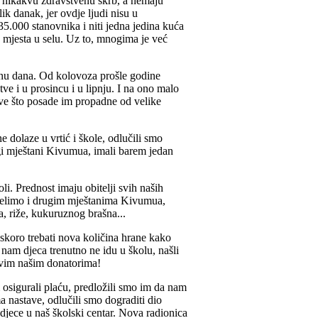
u nikakvu zdravstvenu skrb, a nemaju
ik danak, jer ovdje ljudi nisu u
.000 stanovnika i niti jedna jedina kuća
 mjesta u selu. Uz to, mnogima je već
dinu dana. Od kolovoza prošle godine
ve i u prosincu i u lipnju. I na ono malo
sve što posade im propadne od velike
 dolaze u vrtić i škole, odlučili smo
rugi mještani Kivumua, imali barem jedan
i. Prednost imaju obitelji svih naših
dijelimo i drugim mještanima Kivumua,
, riže, kukuruznog brašna...
uskoro trebati nova količina hrane kako
nam djeca trenutno ne idu u školu, našli
 svim našim donatorima!
 osigurali plaću, predložili smo im da nam
nastave, odlučili smo dograditi dio
e djece u naš školski centar. Nova radionica