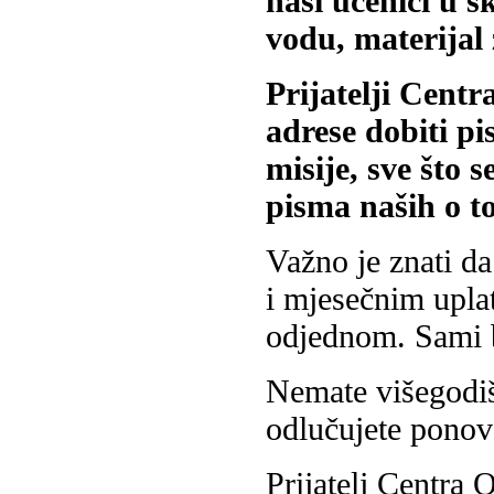
naši učenici u š
vodu, materijal
Prijatelji Centr
adrese dobiti p
misije, sve što 
pisma naših o t
Važno je znati d
i mjesečnim uplat
odjednom. Sami b
Nemate višegodiš
odlučujete ponovo 
Prijatelj Centra 