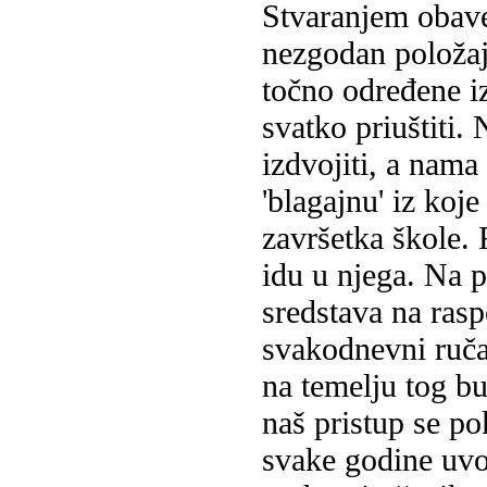
Stvaranjem obav
nezgodan položaj.
točno određene iz
svatko priuštiti.
izdvojiti, a nama
'blagajnu' iz koj
završetka škole. 
idu u njega. Na 
sredstava na ras
svakodnevni ručak
na temelju tog b
naš pristup se p
svake godine uvod