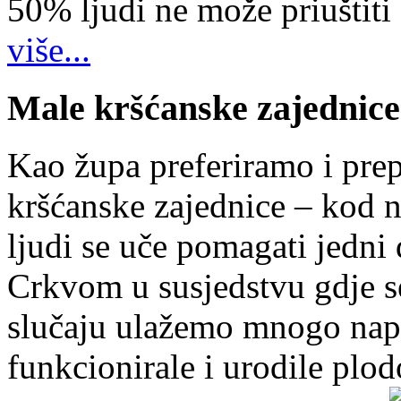
50% ljudi ne može priuštiti
više...
Male kršćanske zajednice
Kao župa preferiramo i pr
kršćanske zajednice – kod 
ljudi se uče pomagati jedni
Crkvom u susjedstvu gdje s
slučaju ulažemo mnogo napo
funkcionirale i urodile plo