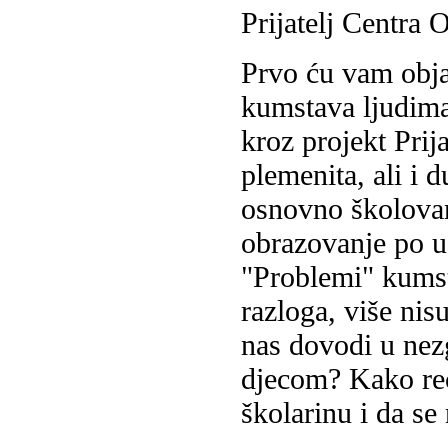
Prijatelj Centra 
Prvo ću vam obja
kumstava ljudima
kroz projekt Pri
plemenita, ali i 
osnovno školovan
obrazovanje po u
"Problemi" kumst
razloga, više nis
nas dovodi u nezg
djecom? Kako reći
školarinu i da se