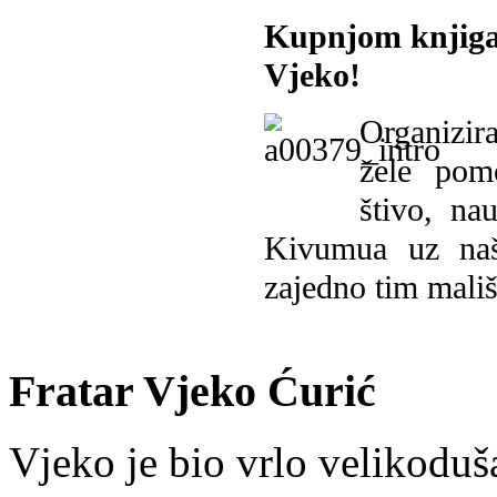
Kupnjom knjiga
Vjeko!
Organizira
žele pomo
štivo, na
Kivumua uz na
zajedno tim mališ
Fratar Vjeko Ćurić
Vjeko je bio vrlo velikoduš