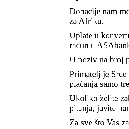
Donacije nam mož
za Afriku.
Uplate u konvert
račun u ASAban
U poziv na broj p
Primatelj je Srce
plaćanja samo tr
Ukoliko želite za
pitanja, javite n
Za sve što Vas za