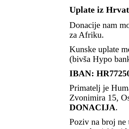
Uplate iz Hrvat
Donacije nam mož
za Afriku.
Kunske uplate m
(bivša Hypo ban
IBAN: HR77250
Primatelj je Hum
Zvonimira 15, Osi
DONACIJA
.
Poziv na broj ne