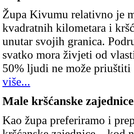
Župa Kivumu relativno je 
kvadratnih kilometara i kr
unutar svojih granica. Podr
svatko mora živjeti od vlast
50% ljudi ne može priuštiti
više...
Male kršćanske zajednice
Kao župa preferiramo i pr
kršćanske zajednice – kod 