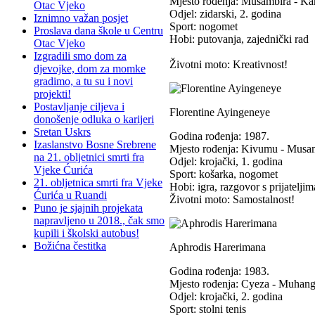
Mjesto rođenja: Musambira - K
Otac Vjeko
Odjel: zidarski, 2. godina
Iznimno važan posjet
Sport: nogomet
Proslava dana škole u Centru
Hobi: putovanja, zajednički rad
Otac Vjeko
Izgradili smo dom za
Životni moto: Kreativnost!
djevojke, dom za momke
gradimo, a tu su i novi
projekti!
Postavljanje ciljeva i
Florentine Ayingeneye
donošenje odluka o karijeri
Sretan Uskrs
Godina rođenja: 1987.
Izaslanstvo Bosne Srebrene
Mjesto rođenja: Kivumu - Musa
na 21. obljetnici smrti fra
Odjel: krojački, 1. godina
Vjeke Ćurića
Sport: košarka, nogomet
21. obljetnica smrti fra Vjeke
Hobi: igra, razgovor s prijateljim
Ćurića u Ruandi
Životni moto: Samostalnost!
Puno je sjajnih projekata
napravljeno u 2018., čak smo
kupili i školski autobus!
Božićna čestitka
Aphrodis Harerimana
Godina rođenja: 1983.
Mjesto rođenja: Cyeza - Muhan
Odjel: krojački, 2. godina
Sport: stolni tenis