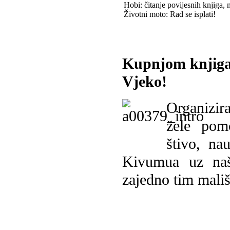
Hobi: čitanje povijesnih knjiga, 
Životni moto: Rad se isplati!
Kupnjom knjiga
Vjeko!
Organizira
žele pomo
štivo, na
Kivumua uz na
zajedno tim mališ