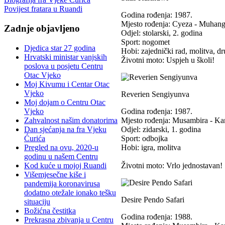
Povijest fratara u Ruandi
Godina rođenja: 1987.
Mjesto rođenja: Cyeza - Muhan
Zadnje objavljeno
Odjel: stolarski, 2. godina
Sport: nogomet
Djedica star 27 godina
Hobi: zajednički rad, molitva, dr
Hrvatski ministar vanjskih
Životni moto: Uspjeh u školi!
poslova u posjetu Centru
Otac Vjeko
Moj Kivumu i Centar Otac
Vjeko
Reverien Sengiyunva
Moj dojam o Centru Otac
Vjeko
Godina rođenja: 1987.
Zahvalnost našim donatorima
Mjesto rođenja: Musambira - K
Dan sjećanja na fra Vjeku
Odjel: zidarski, 1. godina
Ćurića
Sport: odbojka
Pregled na ovu, 2020-u
Hobi: igra, molitva
godinu u našem Centru
Kod kuće u mojoj Ruandi
Životni moto: Vrlo jednostavan!
Višemjesečne kiše i
pandemija koronavirusa
dodatno otežale ionako tešku
Desire Pendo Safari
situaciju
Božićna čestitka
Godina rođenja: 1988.
Prekrasna zbivanja u Centru