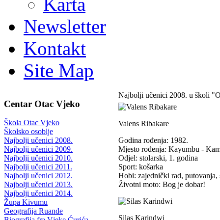
Karta
Newsletter
Kontakt
Site Map
Najbolji učenici 2008. u školi "
Centar Otac Vjeko
Škola Otac Vjeko
Valens Ribakare
Školsko osoblje
Godina rođenja: 1982.
Najbolji učenici 2008.
Mjesto rođenja: Kayumbu - Ka
Najbolji učenici 2009.
Odjel: stolarski, 1. godina
Najbolji učenici 2010.
Sport: košarka
Najbolji učenici 2011.
Hobi: zajednički rad, putovanja, 
Najbolji učenici 2012.
Životni moto: Bog je dobar!
Najbolji učenici 2013.
Najbolji učenici 2014.
Župa Kivumu
Geografija Ruande
Silas Karindwi
Biografija fra Vjeke Ćurića