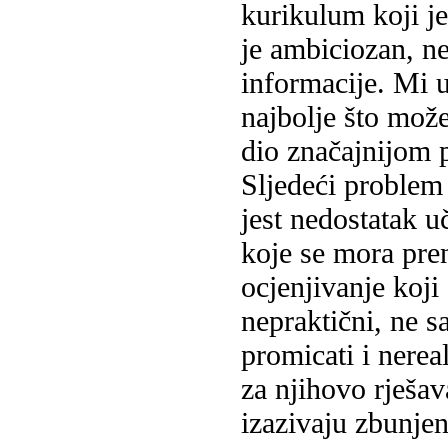
kurikulum koji je
je ambiciozan, ne
informacije. Mi
najbolje što mož
dio značajnijom p
Sljedeći problem
jest nedostatak uč
koje se mora pren
ocjenjivanje koj
nepraktični, ne s
promicati i nere
za njihovo rješa
izazivaju zbunjen