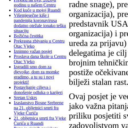
radne snage), pr
godinu u našem Centru
Kod kuće u mojoj Ruandi
organizacija), pr
Višemjesečne kiše i
pandemija koronavirusa
predstavnik USA
dodatno otežale ionako tešku
situaciju
organizacija) i 
Božićna čestitka
ureda za prijavu)
Prekrasna zbivanja u Centru
Otac Vjeko
delegatima je cilj
Iznimno važan posjet
Proslava dana škole u Centru
brojnim tehnički
Otac Vjeko
Izgradili smo dom za
postiže očekivane
djevojke, dom za momke
gradimo, a tu su i novi
bilježi stalan rast
projekti!
Postavljanje ciljeva i
donošenje odluka o karijeri
Ovaj posjet je ve
Sretan Uskrs
Izaslanstvo Bosne Srebrene
jako važna pitanj
na 21. obljetnici smrti fra
Vjeke Ćurića
priliku posjetiti
21. obljetnica smrti fra Vjeke
zadovoljstvom vas
Ćurića u Ruandi