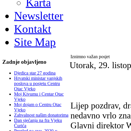
Karta
Newsletter
Kontakt
Site Map
Iznimno važan posjet
Zadnje objavljeno
Utorak, 29. list
Djedica star 27 godina
Hrvatski ministar vanjskih
poslova u posjetu Centru
Otac Vjeko
Moj Kivumu i Centar Otac
Vjeko
Lijep pozdrav, dra
Moj dojam o Centru Otac
Vjeko
nedavno vrlo znač
Zahvalnost našim donatorima
Dan sjećanja na fra Vjeku
Glavni direktor 
Ćurića
Pregled na ovu, 2020-u