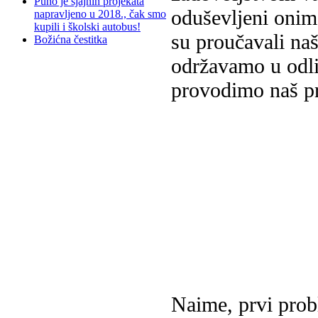
Puno je sjajnih projekata
oduševljeni onim
napravljeno u 2018., čak smo
kupili i školski autobus!
su proučavali naš
Božićna čestitka
održavamo u odlič
provodimo naš p
Naime, prvi prob