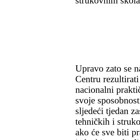
strukovnim škol
Upravo zato se n
Centru rezultira
nacionalni prakti
svoje sposobnosti
sljedeći tjedan z
tehničkih i stru
ako će sve biti p