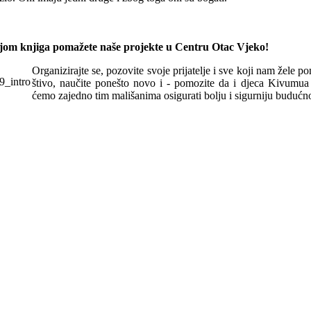
om knjiga pomažete naše projekte u Centru Otac Vjeko!
Organizirajte se, pozovite svoje prijatelje i sve koji nam žele p
štivo, naučite ponešto novo i - pomozite da i djeca Kivum
ćemo zajedno tim mališanima osigurati bolju i sigurniju budućno