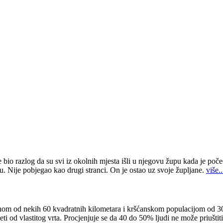
 bio razlog da su svi iz okolnih mjesta išli u njegovu župu kada je poče
u. Nije pobjegao kao drugi stranci. On je ostao uz svoje župljane.
više..
om od nekih 60 kvadratnih kilometara i kršćanskom populacijom od 30.
i od vlastitog vrta. Procjenjuje se da 40 do 50% ljudi ne može priuštit