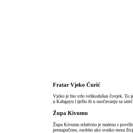
Fratar Vjeko Ćurić
Vjeko je bio vrlo velikodušan čovjek. To je
u Kabgayu i tješio ih u suočavanju sa smrć
Župa Kivumu
Župa Kivumu relativno je malena s površin
prenapučeno, osobito ako svatko mora živjet