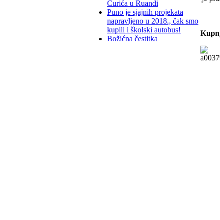
Ćurića u Ruandi
Puno je sjajnih projekata
napravljeno u 2018., čak smo
kupili i školski autobus!
Kupnj
Božićna čestitka