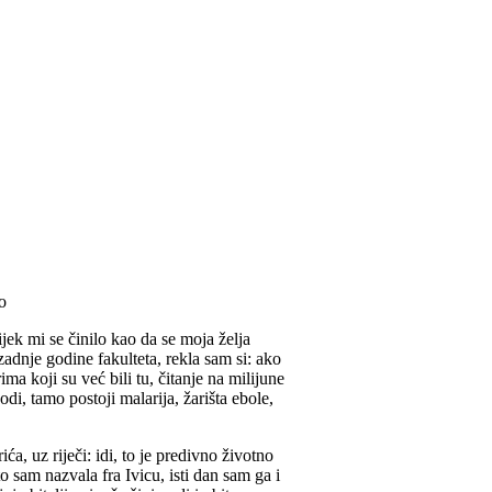
vijek mi se činilo kao da se moja želja
zadnje godine fakulteta, rekla sam si: ako
ma koji su već bili tu, čitanje na milijune
odi, tamo postoji malarija, žarišta ebole,
ća, uz riječi: idi, to je predivno životno
to sam nazvala fra Ivicu, isti dan sam ga i