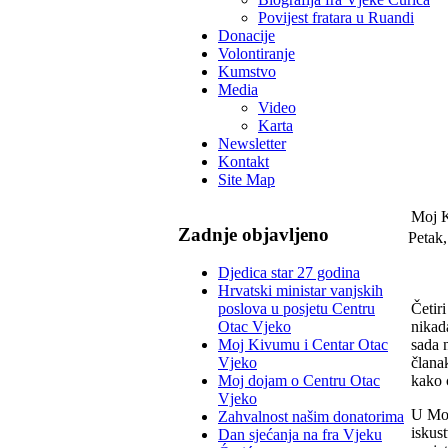
Povijest fratara u Ruandi
Donacije
Volontiranje
Kumstvo
Media
Video
Karta
Newsletter
Kontakt
Site Map
Moj K
Zadnje objavljeno
Petak,
Djedica star 27 godina
Hrvatski ministar vanjskih
Četiri
poslova u posjetu Centru
nikada
Otac Vjeko
sada n
Moj Kivumu i Centar Otac
članak
Vjeko
kako 
Moj dojam o Centru Otac
Vjeko
U Most
Zahvalnost našim donatorima
iskust
Dan sjećanja na fra Vjeku