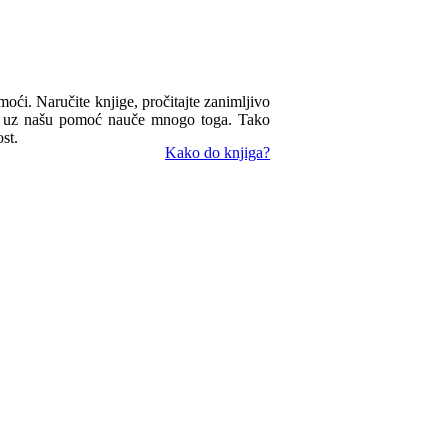
omoći. Naručite knjige, pročitajte zanimljivo
ua uz našu pomoć nauče mnogo toga. Tako
st.
Kako do knjiga?