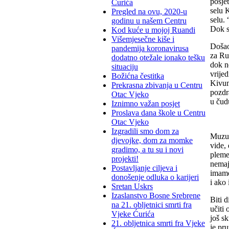
posjet
Ćurića
selu 
Pregled na ovu, 2020-u
selu.
godinu u našem Centru
Dok su
Kod kuće u mojoj Ruandi
Višemjesečne kiše i
Došao 
pandemija koronavirusa
za Ru
dodatno otežale ionako tešku
dok n
situaciju
vrijed
Božićna čestitka
Kivumu
Prekrasna zbivanja u Centru
pozdr
Otac Vjeko
u čud
Iznimno važan posjet
Proslava dana škole u Centru
Otac Vjeko
Izgradili smo dom za
Muzun
djevojke, dom za momke
vide, 
gradimo, a tu su i novi
pleme
projekti!
nemaj
Postavljanje ciljeva i
imamo
donošenje odluka o karijeri
i ako 
Sretan Uskrs
Izaslanstvo Bosne Srebrene
Biti 
na 21. obljetnici smrti fra
učiti 
Vjeke Ćurića
još sk
21. obljetnica smrti fra Vjeke
je pr