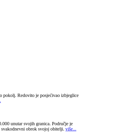
o pokolj. Redovito je posjećivao izbjeglice
.
000 unutar svojih granica. Područje je
i svakodnevni obrok svojoj obitelji.
više...