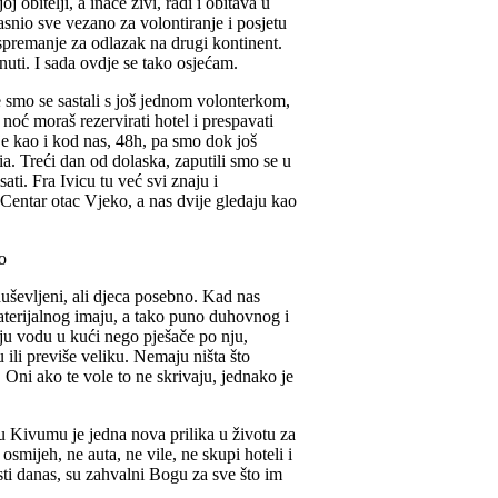
j obitelji, a inače živi, radi i obitava u
snio sve vezano za volontiranje i posjetu
 spremanje za odlazak na drugi kontinent.
enuti. I sada ovdje se tako osjećam.
je smo se sastali s još jednom volonterkom,
oć moraš rezervirati hotel i prespavati
je kao i kod nas, 48h, pa smo dok još
ia. Treći dan od dolaska, zaputili smo se u
ti. Fra Ivicu tu već svi znaju i
 Centar otac Vjeko, a nas dvije gledaju kao
duševljeni, ali djeca posebno. Kad nas
 materijalnog imaju, a tako puno duhovnog i
ju vodu u kući nego pješače po nju,
 ili previše veliku. Nemaju ništa što
 Oni ako te vole to ne skrivaju, jednako je
 u Kivumu je jedna nova prilika u životu za
 osmijeh, ne auta, ne vile, ne skupi hoteli i
jesti danas, su zahvalni Bogu za sve što im