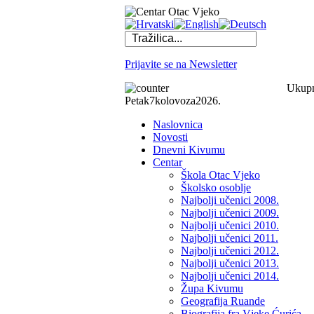
Prijavite se na Newsletter
Ukupno
Petak
7
kolovoza
2026.
Naslovnica
Novosti
Dnevni Kivumu
Centar
Škola Otac Vjeko
Školsko osoblje
Najbolji učenici 2008.
Najbolji učenici 2009.
Najbolji učenici 2010.
Najbolji učenici 2011.
Najbolji učenici 2012.
Najbolji učenici 2013.
Najbolji učenici 2014.
Župa Kivumu
Geografija Ruande
Biografija fra Vjeke Ćurića