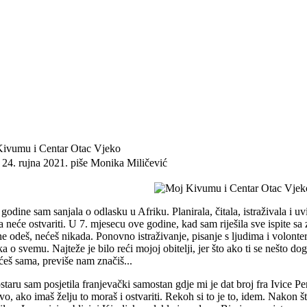
ivumu i Centar Otac Vjeko
 24. rujna 2021.
piše Monika Miličević
 godine sam sanjala o odlasku u Afriku. Planirala, čitala, istraživala i u
 neće ostvariti. U 7. mjesecu ove godine, kad sam riješila sve ispite sa 
e odeš, nećeš nikada. Ponovno istraživanje, pisanje s ljudima i volonteri
a o svemu. Najteže je bilo reći mojoj obitelji, jer što ako ti se nešto dog
ćeš sama, previše nam značiš...
aru sam posjetila franjevački samostan gdje mi je dat broj fra Ivice Peri
vo, ako imaš želju to moraš i ostvariti. Rekoh si to je to, idem. Nakon š