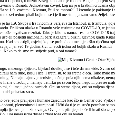
ila u Lepenici, u blizini Kiseljaka odakle je rodom. Bio je u posjetu svojo
Kivumu u Ruandi. Jednostavan čovjek koji mi je u kratkim crticama obja
 “Ja se 1.9. vraćam u Kivumu, želiš sa mnom?”. I krenulo je pakiranje i
 me svi redom pitali bojim li se i je li me strah, ja sam samo željela kr
je taj 1.9. Skupa s fra Ivicom iz Sarajeva za Istanbul, iz Istanbula, gd
andu. Prilikom ulaska u Ruandu vrše testiranje na COVID-19, te jednu n
e dođe negativan rezultat. Tako je bilo i s nama. Test na COVID-19 tra
i uspjeli posjetiti nacionalni park Akagera u blizini glavnog grada Kigal
. Kad smo stigli, osjećaj koji se probudio u meni je teško riječima opisa
avljaju, jer već 19 godina živi tu, vodi jednu od boljih škola u Ruandi -
u. Kako to da smo mi svijetle puti, a oni tamne?
gu, muzungu (bijelac, bijelac) dovikuju se i trče da nas vide. Svi su o
diraju nam ruke, kosu i lice. I sretni su, to su sretna djeca. Tako malo
nitog. Nemaju najnovije tenisice, točnije pola njih nema nikakve, nema
u hrane u izobilju, nemaju trenirku po svom broju, nego ili previše malu
 mi, ali imaju jedno: osmijeh. Oni su sretna djeca, oni su voljena djeca.
im nisi prirastao srcu.
dio ove jedne prelijepe i humane zajednice kao što je Centar otac Vjeko
o dobroti, plemenitosti i ustrajnosti. Učiti da ti je za sreću potreban samo
uplja ljetovanja ili zimovanja. Ovi ljudi, pitanje je hoće li imati što za 
užio. Oni imaju jedni druge i zbog toga oni su bogati.