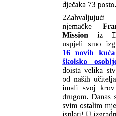
dječaka 73 posto
2
Zahvaljujuć
njemačke
Fra
Mission
iz Do
uspjeli smo izg
16 novih kuća
školsko osoblj
doista velika st
od naših učitelj
imali svoj kro
drugom. Danas s
svim ostalim mj
isplati! U izgradn