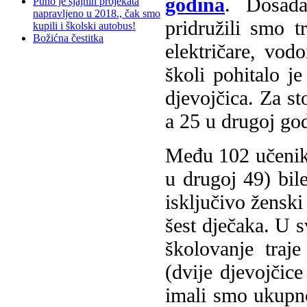
godina
. Dosada
Puno je sjajnih projekata
napravljeno u 2018., čak smo
pridružili smo 
kupili i školski autobus!
Božićna čestitka
električare, vod
školi pohitalo j
djevojčica. Za st
a 25 u drugoj go
Među 102 učenika
u drugoj 49) bile
isključivo žensk
šest dječaka. U s
školovanje traj
(dvije djevojčic
imali smo ukupno