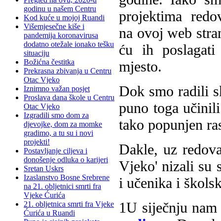
godinu u našem Centru
projektima redo
Kod kuće u mojoj Ruandi
Višemjesečne kiše i
na ovoj web stran
pandemija koronavirusa
dodatno otežale ionako tešku
ću ih poslagati
situaciju
Božićna čestitka
mjesto.
Prekrasna zbivanja u Centru
Otac Vjeko
Dok smo radili sk
Iznimno važan posjet
Proslava dana škole u Centru
puno toga učinili
Otac Vjeko
Izgradili smo dom za
tako popunjen ra
djevojke, dom za momke
gradimo, a tu su i novi
projekti!
Dakle, uz redovan
Postavljanje ciljeva i
donošenje odluka o karijeri
Vjeko' nizali su 
Sretan Uskrs
Izaslanstvo Bosne Srebrene
i učenika i škols
na 21. obljetnici smrti fra
Vjeke Ćurića
1
U siječnju nam 
21. obljetnica smrti fra Vjeke
Ćurića u Ruandi