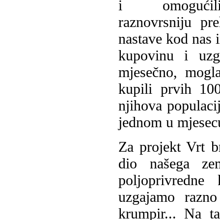
i omogući
raznovrsniju pr
nastave kod nas i
kupovinu i uzg
mjesečno, mogla
kupili prvih 1
njihova populaci
jednom u mjesec
Za projekt Vrt b
dio našega zem
poljoprivredne
uzgajamo razno
krumpir... Na t