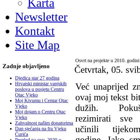
Karta
Newsletter
Kontakt
Site Map
Osvrt na projekte u 2010. godini
Zadnje objavljeno
Četvrtak, 05. svi
Djedica star 27 godina
Hrvatski ministar vanjskih
V
eć unaprijed z
poslova u posjetu Centru
ovaj moj tekst bi
Otac Vjeko
Moj Kivumu i Centar Otac
dužih. Pok
Vjeko
Moj dojam o Centru Otac
rezimirati sv
Vjeko
Zahvalnost našim donatorima
učinili tijek
Dan sjećanja na fra Vjeku
Ćurića
godine. Iako s
Pregled na ovu, 2020-u