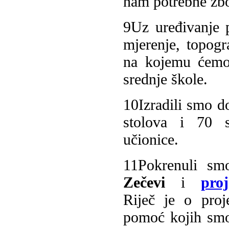
nam potrebne zbo
9
Uz uređivanje p
mjerenje, topogr
na kojemu ćemo,
srednje škole.
10
Izradili smo d
stolova i 70 s
učionice.
11
Pokrenuli s
Zečevi
i
pro
Riječ je o proj
pomoć kojih smo