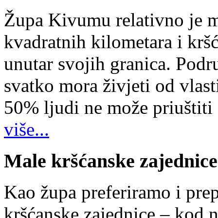
Župa Kivumu relativno je 
kvadratnih kilometara i kr
unutar svojih granica. Podr
svatko mora živjeti od vlast
50% ljudi ne može priuštiti
više...
Male kršćanske zajednice
Kao župa preferiramo i pr
kršćanske zajednice – kod 