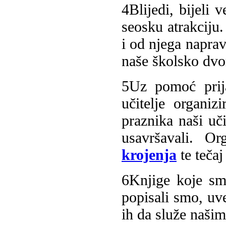
4
Blijedi, bijeli 
seosku atrakciju.
i od njega napra
naše školsko dvor
5
Uz pomoć prij
učitelje organiz
praznika naši uči
usavršavali. O
krojenja
te teča
6
Knjige koje s
popisali smo, uve
ih da služe naši