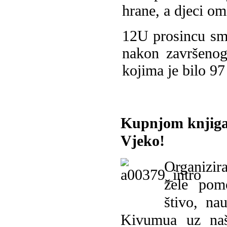
hrane, a djeci om
12
U prosincu s
nakon završenog
kojima je bilo 9
Kupnjom knjiga
Vjeko!
Organizira
žele pomo
štivo, na
Kivumua uz na