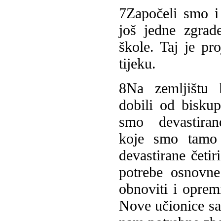
7
Započeli smo i
još jedne zgrad
škole. Taj je pro
tijeku.
8
Na zemljištu
dobili od biskupi
smo devastira
koje smo tamo 
devastirane četir
potrebe osnovne
obnoviti i oprem
Nove učionice sad