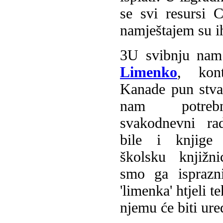
se svi resursi C
namještajem su ih
3
U svibnju nam 
Limenko
, kont
Kanade pun stva
nam potre
svakodnevni r
bile i knjige
školsku knjižn
smo ga isprazni
'limenka' htjeli t
njemu će biti ure