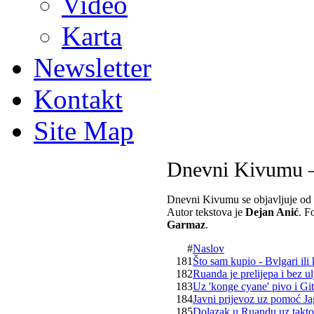
Video
Karta
Newsletter
Kontakt
Site Map
Dnevni Kivumu –
Dnevni Kivumu se objavljuje od 
Autor tekstova je
Dejan Anić
. F
Garmaz
.
#
Naslov
181
Što sam kupio - Bvlgari ili
182
Ruanda je prelijepa i bez u
183
Uz 'konge cyane' pivo i Git
184
Javni prijevoz uz pomoć Ja
185
Dolazak u Ruandu uz takto