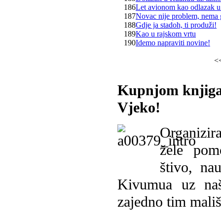
186
Let avionom kao odlazak u
187
Novac nije problem, nema 
188
Gdje ja stadoh, ti produži!
189
Kao u rajskom vrtu
190
Idemo napraviti novine!
<
Kupnjom knjiga
Vjeko!
Organizira
žele pomo
štivo, na
Kivumua uz na
zajedno tim mališ