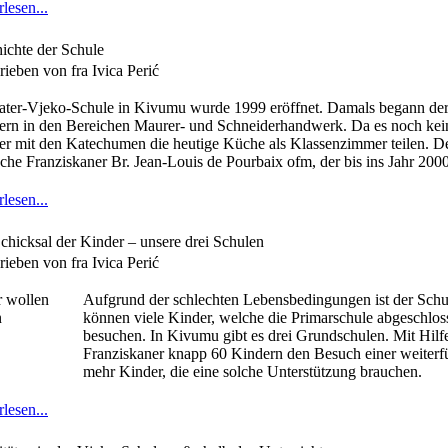
lesen...
ichte der Schule
ieben von fra Ivica Perić
ater-Vjeko-Schule in Kivumu wurde 1999 eröffnet. Damals begann der 
ern in den Bereichen Maurer- und Schneiderhandwerk. Da es noch kei
er mit den Katechumen die heutige Küche als Klassenzimmer teilen. De
sche Franziskaner Br. Jean-Louis de Pourbaix ofm, der bis ins Jahr 200
lesen...
chicksal der Kinder – unsere drei Schulen
ieben von fra Ivica Perić
Aufgrund der schlechten Lebensbedingungen ist der Schu
können viele Kinder, welche die Primarschule abgeschlos
besuchen. In Kivumu gibt es drei Grundschulen. Mit Hil
Franziskaner knapp 60 Kindern den Besuch einer weiterfüh
mehr Kinder, die eine solche Unterstützung brauchen.
lesen...