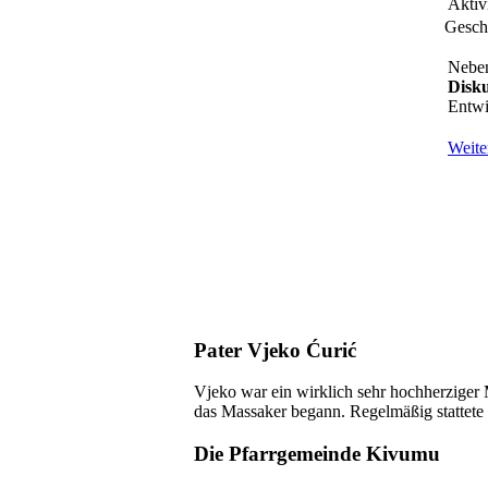
Aktiv
Geschr
Neben
Disk
Entwi
Weiter
Pater Vjeko Ćurić
Vjeko war ein wirklich sehr hochherziger
das Massaker begann. Regelmäßig stattete e
Die Pfarrgemeinde Kivumu