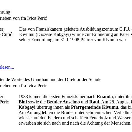
hrung
ieben von fra Ivica Perić
Das von Franziskanern geleitete Ausbildungszentrum C.F.J. 
Kivumu (Diözese Kabgayi) wurde zur Erinnerung an Pater Vj
seiner Ermordung am 31.1.1998 Pfarrer von Kivumu war.
lesen...
itende Worte des Guardian und der Direktor der Schule
ieben von fra Ivica Perić
1983 kamen die ersten Franziskaner nach
Ruanda
, unter ih
Bini
sowie die
Brüder Anselmo
und
Raul
. Am 28. August
Kabgayi
übertrug ihnen als
Pfarrgemeinde Kivumu
, das b
Am Anfang lebten die Brüder unter sehr einfachen Verhältni
wie sie auf den Feldern und schafften Feuerholz und Wasser 
erwarben sie sich nach und nach die Achtung der Menschen.