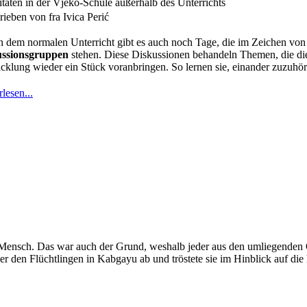
itäten in der Vjeko-Schule außerhalb des Unterrichts
ieben von fra Ivica Perić
 dem normalen Unterricht gibt es auch noch Tage, die im Zeichen vo
ussionsgruppen
stehen. Diese Diskussionen behandeln Themen, die die
cklung wieder ein Stück voranbringen. So lernen sie, einander zuzuh
lesen...
 Mensch. Das war auch der Grund, weshalb jeder aus den umliegenden O
r den Flüchtlingen in Kabgayu ab und tröstete sie im Hinblick auf die