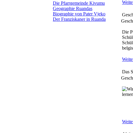
Weiter
Die Pfarrgemeinde Kivumu
Geographie Ruandas
Biographie von Pater Vjeko
Gesch
Der Franziskaner in Ruanda
Geschr
Die P
Schül
Schül
belgi
Weiter
Das S
Geschr
Weiter