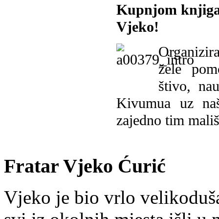
Kupnjom knjiga
Vjeko!
Organizira
žele pomo
štivo, na
Kivumua uz na
zajedno tim mališ
Fratar Vjeko Ćurić
Vjeko je bio vrlo velikoduš