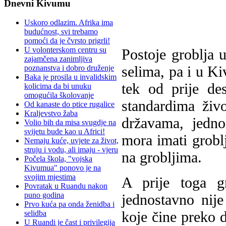
Dnevni Kivumu
Uskoro odlazim. Afrika ima
budućnost, svi trebamo
pomoći da je čvrsto prigrli!
U volonterskom centru su
Postoje groblja 
zajamčena zanimljiva
selima, pa i u K
poznanstva i dobro druženje
Baka je prosila u invalidskim
tek od prije de
kolicima da bi unuku
omogućila školovanje
standardima živo
Od kanaste do ptice rugalice
Kraljevstvo žaba
državama, jedno
Volio bih da misa svugdje na
svijetu bude kao u Africi!
mora imati groblj
Nemaju kuće, uvjete za život,
struju i vodu, ali imaju - vjeru
na grobljima.
Počela škola, "vojska
Kivumua" ponovo je na
svojim mjestima
A prije toga gr
Povratak u Ruandu nakon
puno godina
jednostavno nij
Prvo kuća pa onda ženidba i
koje čine preko d
selidba
U Ruandi je čast i privilegija