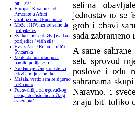
selima obavlja
biti - star
Europa i Kina prestigli
jednostavno se i
Ameriku u Africi
Groblje poput kupaonice
grob i obavi sahr
Može i HIV, nemoj samo da
je dijabetes
sada zabranjeno i
Svaka smrt se doživljava kao
posljedica "viših sila"
Evo zašto je Ruanda afrička
A same sahrane 
Švicarska
Veliki datumi moraju se
selu sprovod mj
pamtiti po lijepom
Na dan vjenčanja mladenci
poslove i odu n
crkvi daruju - motiku
sahranama skupi v
Mašala, vratio sam se sigurno
u Ruandu
Naravno, i sveće
Put svahilija od trgovačkog
slenga do "istočnoafričkog
znaju biti toliko 
esperanta"