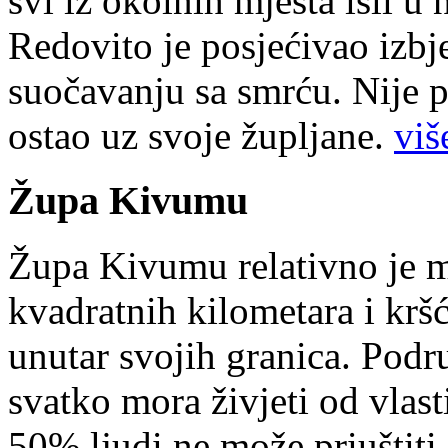
svi iz okolnih mjesta išli u
Redovito je posjećivao izbje
suočavanju sa smrću. Nije p
ostao uz svoje župljane.
više
Župa Kivumu
Župa Kivumu relativno je 
kvadratnih kilometara i kr
unutar svojih granica. Podr
svatko mora živjeti od vlast
50% ljudi ne može priuštiti