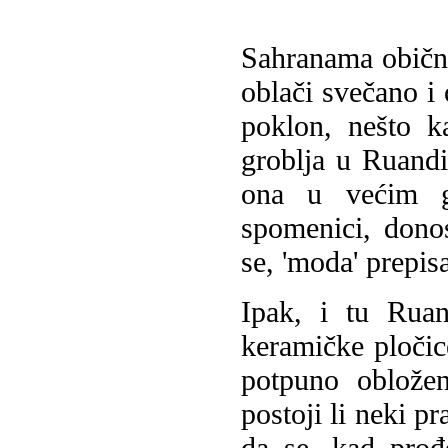
Sahranama običnu 
oblači svečano i 
poklon, nešto k
groblja u Ruandi
ona u većim gr
spomenici, donos
se, 'moda' prepis
Ipak, i tu Ruan
keramičke pločic
potpuno oblože
postoji li neki p
da se, kad prođ