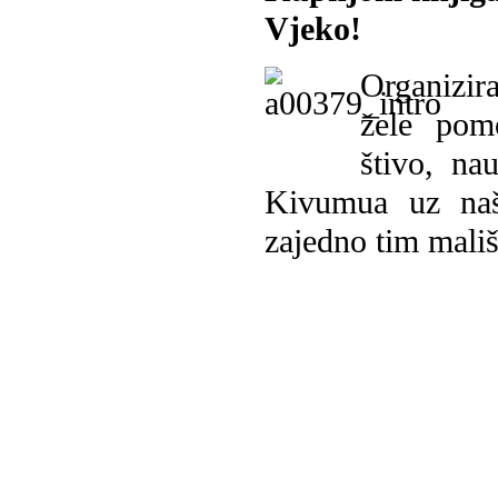
Vjeko!
Organizira
žele pomo
štivo, na
Kivumua uz na
zajedno tim mališ