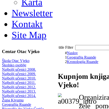
Karta
Newsletter
Kontakt
Site Map
title Filter
Centar Otac Vjeko
#
Naslov
1
Geografija Ruande
Škola Otac Vjeko
2
Kronologija Ruande
Školsko osoblje
Najbolji učenici 2008.
Najbolji učenici 2009.
Kupnjom knjiga
Najbolji učenici 2010.
Najbolji učenici 2011.
Vjeko!
Najbolji učenici 2012.
Najbolji učenici 2013.
Organizira
Najbolji učenici 2014.
Župa Kivumu
žele pomo
Geografija Ruande
Biografija fra Vjeke Ćurića