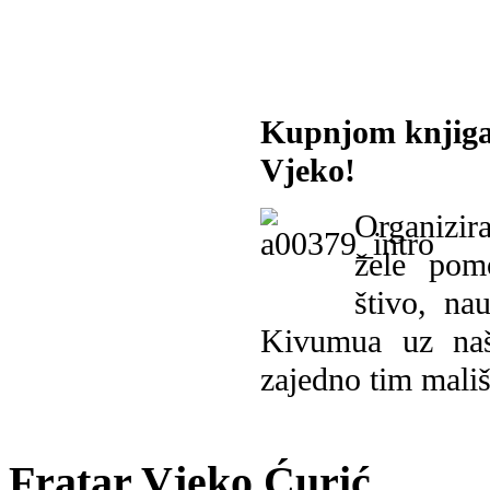
Kupnjom knjiga
Vjeko!
Organizira
žele pomo
štivo, na
Kivumua uz na
zajedno tim mališ
Fratar Vjeko Ćurić