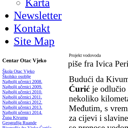
Karta
Newsletter
Kontakt
Site Map
Projekt vodovoda
Centar Otac Vjeko
piše fra Ivica Per
Škola Otac Vjeko
Školsko osoblje
Budući da Kivum
Najbolji učenici 2008.
Ćurić
je odlučio 
Najbolji učenici 2009.
Najbolji učenici 2010.
nekoliko kilomet
Najbolji učenici 2011.
Najbolji učenici 2012.
Međutim, s vreme
Najbolji učenici 2013.
Najbolji učenici 2014.
za cijevi i slavin
Župa Kivumu
Geografija Ruande
se prenose vodom
Biografija fra Vjeke Ćurića