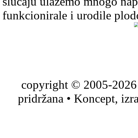
slučaju ulažemo mnogo napo
funkcionirale i urodile plo
copyright © 2005-2026 
pridržana • Koncept, izr