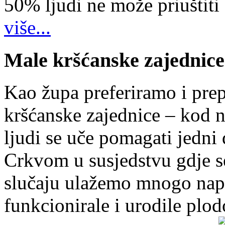
50% ljudi ne može priuštiti
više...
Male kršćanske zajednice
Kao župa preferiramo i pr
kršćanske zajednice – kod 
ljudi se uče pomagati jedni
Crkvom u susjedstvu gdje s
slučaju ulažemo mnogo napo
funkcionirale i urodile plo