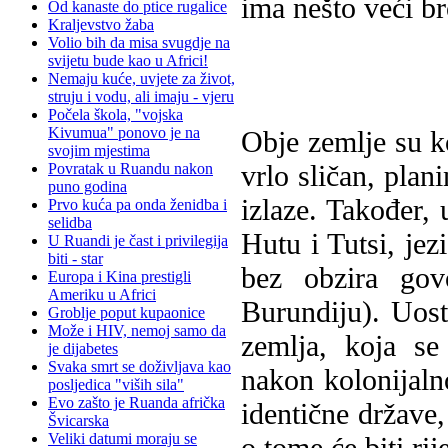
ima nešto veći br
Od kanaste do ptice rugalice
Kraljevstvo žaba
Volio bih da misa svugdje na
svijetu bude kao u Africi!
Nemaju kuće, uvjete za život,
struju i vodu, ali imaju - vjeru
Počela škola, "vojska
Kivumua" ponovo je na
Obje zemlje su ko
svojim mjestima
vrlo sličan, plan
Povratak u Ruandu nakon
puno godina
izlaze. Također, 
Prvo kuća pa onda ženidba i
selidba
Hutu i Tutsi, jez
U Ruandi je čast i privilegija
biti - star
bez obzira gov
Europa i Kina prestigli
Ameriku u Africi
Burundiju). Uost
Groblje poput kupaonice
Može i HIV, nemoj samo da
zemlja, koja se
je dijabetes
Svaka smrt se doživljava kao
nakon kolonijal
posljedica "viših sila"
Evo zašto je Ruanda afrička
identične države,
Švicarska
Veliki datumi moraju se
o tome će biti rije