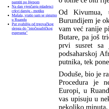
pamtiti po lijepom
Na dan vjenčanja mladenci
Od Kivumua, u
crkvi daruju - motiku
Mašala, vratio sam se sigurno
Burundijem je ok
u Ruandu
Put svahilija od trgovačkog
vam već ranije p
slenga do "istočnoafričkog
esperanta"
Butare, pa još tr
prvi susret sa
podsaharskoj Af
putnika, tek ponek
Doduše, bio je r
Procedura je n
Europi, u Ruandi
vas upisuju u nek
nekoliko minuta.