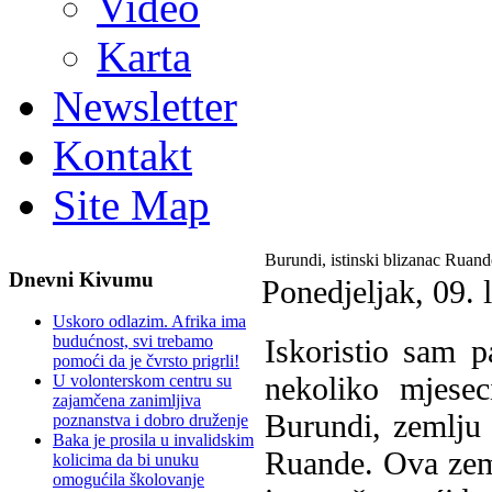
Video
Karta
Newsletter
Kontakt
Site Map
Burundi, istinski blizanac Ruand
Dnevni Kivumu
Ponedjeljak, 09. 
Uskoro odlazim. Afrika ima
budućnost, svi trebamo
Iskoristio sam 
pomoći da je čvrsto prigrli!
nekoliko mjesec
U volonterskom centru su
zajamčena zanimljiva
Burundi, zemlju 
poznanstva i dobro druženje
Baka je prosila u invalidskim
Ruande. Ova zeml
kolicima da bi unuku
omogućila školovanje