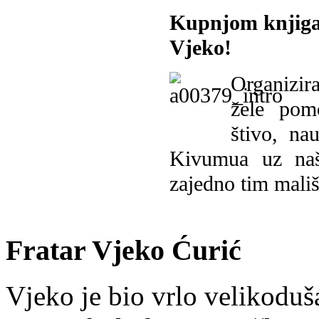
Kupnjom knjiga
Vjeko!
Organizira
žele pomo
štivo, na
Kivumua uz na
zajedno tim mališ
Fratar Vjeko Ćurić
Vjeko je bio vrlo velikoduš