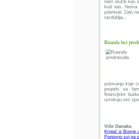
nam služiti kao v
kod nas. Nema
pobrinuti. Zato n
razdoblja...
Ruanda bez pred
putovanju koje ć
prepirki sa fam
financijske buduć
uzrokuju već spo
Više članaka
Krojač iz Bosne
Ponovno svi na 