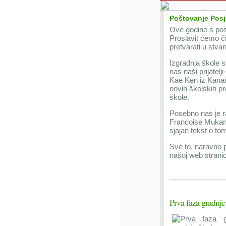
Poštovanje Posje
Ove godine s po
Proslavit ćemo č
pretvarati u stva
Izgradnja škole s
nas naši prijatelj
Kae Ken iz Kanad
novih školskih p
škole.
Posebno nas je r
Francoise Mukama
sjajan tekst o t
Sve to, naravno p
našoj web stranici
Prva faza gradnje