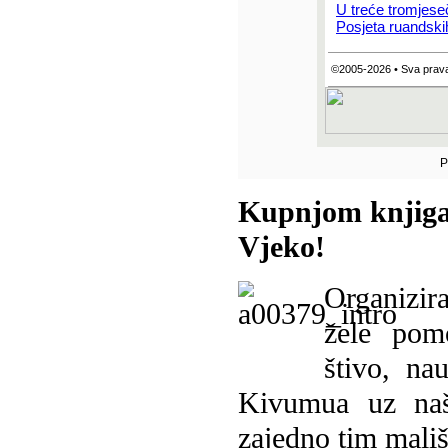
U treće tromjese
Posjeta ruandski
©2005-2026 • Sva prava
P
Kupnjom knjiga
Vjeko!
Organizira
žele pomo
štivo, na
Kivumua uz na
zajedno tim mališ