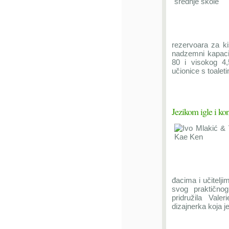
rezervoara za k
nadzemni kapaci
80 i visokog 4,
učionice s toaleti
Jezikom igle i kon
đacima i učitelj
svog praktično
pridružila Va
dizajnerka koja je