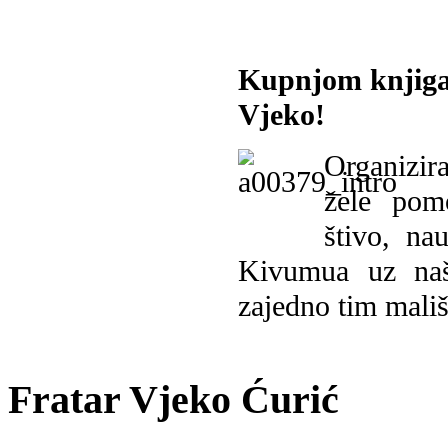
Kupnjom knjiga
Vjeko!
Organizira
žele pomo
štivo, na
Kivumua uz na
zajedno tim mališ
Fratar Vjeko Ćurić