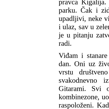
pravca Kigalija
parku. Čak i zid
upadljivi, neke v
i ulaz, sav u zel
je u pitanju zat
radi.
Viđam i stanare
dan. Oni uz živ
vrstu društven
svakodnevno i
Gitarami. Svi 
kombinezone, uop
raspoloženi. Ka