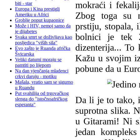
mokraći i fekali
biti - star
Europa i Kina prestigli
Zbog toga su ne
Ameriku u Africi
Groblje poput kupaonice
prstiju, stopala,
Može i HIV, nemoj samo da
je dijabetes
bolnici je tek
Svaka smrt se doživljava kao
posljedica "viših sila"
dizenterija... To
Evo zašto je Ruanda afrička
Švicarska
Kažu u svojim iz
Veliki datumi moraju se
pamtiti po lijepom
pobune da u Europ
Na dan vjenčanja mladenci
crkvi daruju - motiku
Mašala, vratio sam se sigurno
u Ruandu
Put svahilija od trgovačkog
Da li je to tako,
slenga do "istočnoafričkog
esperanta"
suprotna slika. N
u Gitarami! Ni s
jedan kompleks