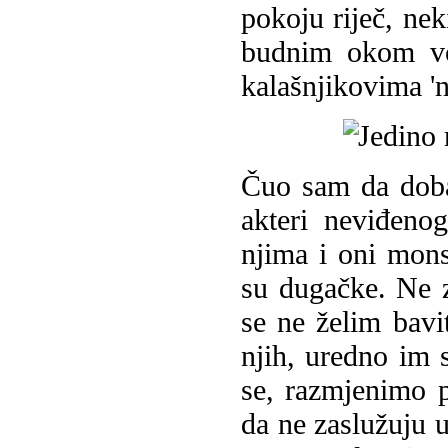
pokoju riječ, nek
budnim okom voj
kalašnjikovima 'n
Čuo sam da doba
akteri neviđeno
njima i oni mon
su dugačke. Ne z
se ne želim bavi
njih, uredno im 
se, razmjenimo p
da ne zaslužuju 