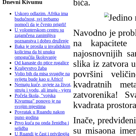
bića.
Dnevni Kivumu
Uskoro odlazim. Afrika ima
budućnost, svi trebamo
pomoći da je čvrsto prigrli!
U volonterskom centru su
Navodno je prob
zajamčena zanimljiva
na kapacitete 
poznanstva i dobro druženje
Baka je prosila u invalidskim
najosnovnijih sa
kolicima da bi unuku
omogućila školovanje
slika iz zatvora 
Od kanaste do ptice rugalice
Kraljevstvo žaba
površini velič
Volio bih da misa svugdje na
svijetu bude kao u Africi!
kvadratnih met
Nemaju kuće, uvjete za život,
struju i vodu, ali imaju - vjeru
zatvorenika! S
Počela škola, "vojska
Kivumua" ponovo je na
kvadrata prostora
svojim mjestima
Povratak u Ruandu nakon
puno godina
Inače, predviđeni
Prvo kuća pa onda ženidba i
su misaona imeni
selidba
U Ruandi je čast i privilegija