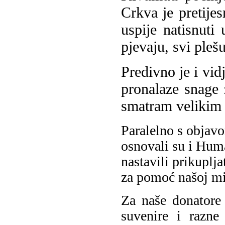
Crkva je pretijes
uspije natisnuti 
pjevaju, svi pleš
Predivno je i vid
pronalaze snage 
smatram velikim
Paralelno s objav
osnovali su i Hum
nastavili prikuplja
za pomoć našoj mis
Za naše donatore
suvenire i razne 