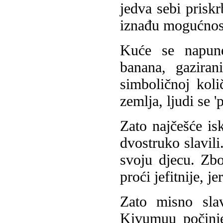
jedva sebi prisk
iznađu mogućnost
Kuće se napune
banana, gazira
simboličnoj kol
zemlja, ljudi se 
Zato najčešće isk
dvostruko slavili
svoju djecu. Zbo
proći jefitnije, j
Zato misno sla
Kivumuu počinje