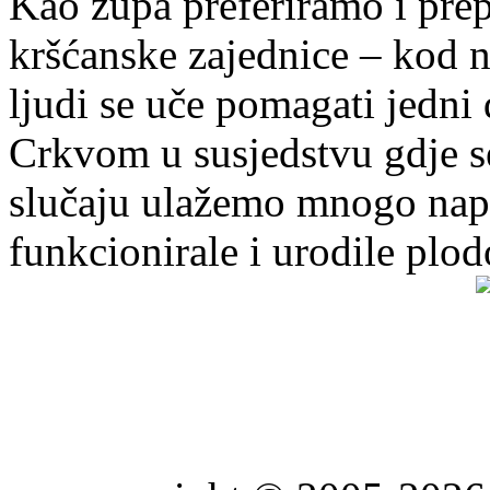
Kao župa preferiramo i pr
kršćanske zajednice – kod 
ljudi se uče pomagati jedni
Crkvom u susjedstvu gdje s
slučaju ulažemo mnogo napo
funkcionirale i urodile plo