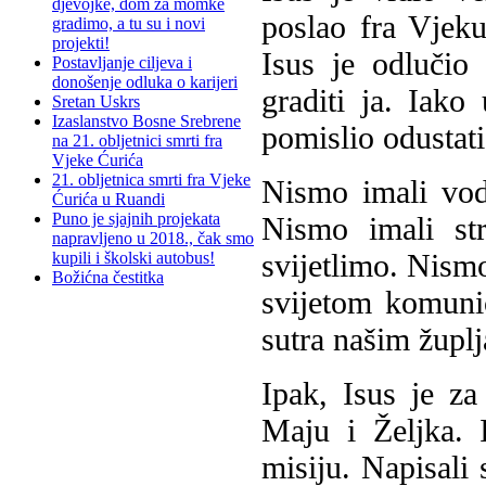
djevojke, dom za momke
poslao fra Vjeku
gradimo, a tu su i novi
projekti!
Isus je odlučio
Postavljanje ciljeva i
donošenje odluka o karijeri
graditi ja. Iako
Sretan Uskrs
Izaslanstvo Bosne Srebrene
pomislio odustati
na 21. obljetnici smrti fra
Vjeke Ćurića
21. obljetnica smrti fra Vjeke
Nismo imali vod
Ćurića u Ruandi
Puno je sjajnih projekata
Nismo imali st
napravljeno u 2018., čak smo
svijetlimo. Nismo
kupili i školski autobus!
Božićna čestitka
svijetom komunic
sutra našim žup
Ipak, Isus je z
Maju i Željka. 
misiju. Napisali 