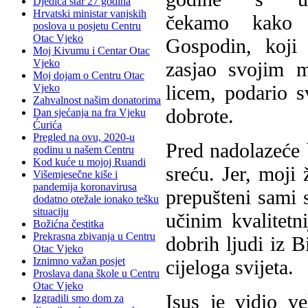
Djedica star 27 godina
Hrvatski ministar vanjskih
čekamo kako
poslova u posjetu Centru
Otac Vjeko
Gospodin, koji 
Moj Kivumu i Centar Otac
Vjeko
zasjao svojim m
Moj dojam o Centru Otac
licem, podario s
Vjeko
Zahvalnost našim donatorima
dobrote.
Dan sjećanja na fra Vjeku
Ćurića
Pregled na ovu, 2020-u
Pred nadolazeće 
godinu u našem Centru
Kod kuće u mojoj Ruandi
sreću. Jer, moji
Višemjesečne kiše i
pandemija koronavirusa
prepušteni sami s
dodatno otežale ionako tešku
situaciju
učinim kvalitetn
Božićna čestitka
Prekrasna zbivanja u Centru
dobrih ljudi iz 
Otac Vjeko
Iznimno važan posjet
cijeloga svijeta.
Proslava dana škole u Centru
Otac Vjeko
Isus je vidio v
Izgradili smo dom za