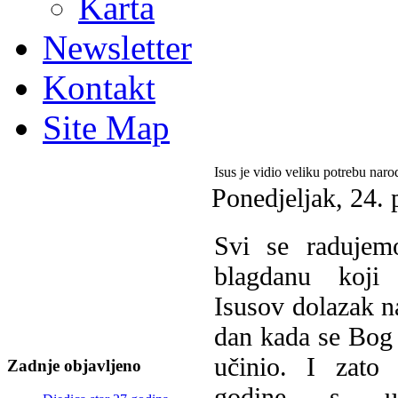
Karta
Newsletter
Kontakt
Site Map
Isus je vidio veliku potrebu nar
Ponedjeljak, 24.
S
vi se radujem
blagdanu koji
Isusov dolazak n
dan kada se Bog
učinio. I zato
Zadnje objavljeno
godine s ush