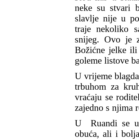
neke su stvari 
slavlje nije u 
traje nekoliko
snijeg. Ovo je 
Božićne jelke ili
goleme listove b
U vrijeme blagdan
trbuhom za kruh
vraćaju se rodite
zajedno s njima 
U Ruandi se u 
obuća, ali i bol