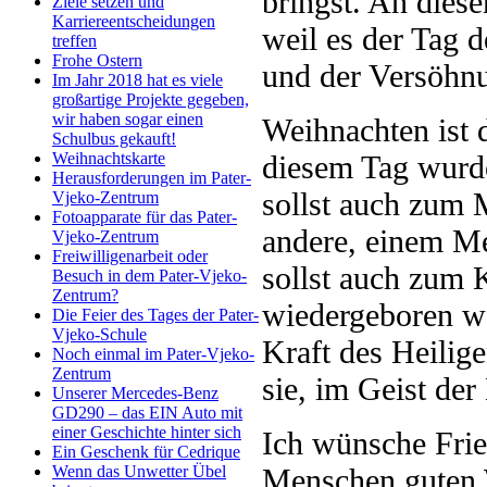
bringst. An dies
Ziele setzen und
Karriereentscheidungen
weil es der Tag 
treffen
Frohe Ostern
und der Versöhnu
Im Jahr 2018 hat es viele
großartige Projekte gegeben,
wir haben sogar einen
Weihnachten ist d
Schulbus gekauft!
diesem Tag wurd
Weihnachtskarte
Herausforderungen im Pater-
sollst auch zum
Vjeko-Zentrum
Fotoapparate für das Pater-
andere, einem M
Vjeko-Zentrum
Freiwilligenarbeit oder
sollst auch zum 
Besuch in dem Pater-Vjeko-
Zentrum?
wiedergeboren we
Die Feier des Tages der Pater-
Vjeko-Schule
Kraft des Heilige
Noch einmal im Pater-Vjeko-
Zentrum
sie, im Geist der
Unserer Mercedes-Benz
GD290 – das EIN Auto mit
einer Geschichte hinter sich
Ich wünsche Frie
Ein Geschenk für Cedrique
Menschen guten W
Wenn das Unwetter Übel