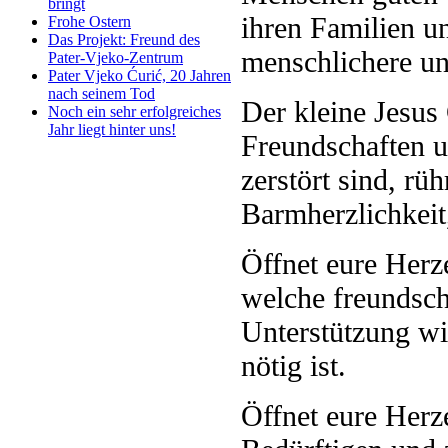
bringt
ihren Familien u
Frohe Ostern
Das Projekt: Freund des
menschlichere un
Pater-Vjeko-Zentrum
Pater Vjeko Ćurić, 20 Jahren
nach seinem Tod
Der kleine Jesus
Noch ein sehr erfolgreiches
Jahr liegt hinter uns!
Freundschaften 
zerstört sind, rü
Barmherzlichkeit
Öffnet eure Herz
welche freundsch
Unterstützung wi
nötig ist.
Öffnet eure Herze