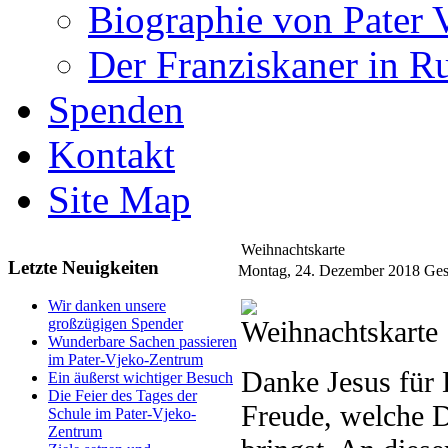
Biographie von Pater 
Der Franziskaner in R
Spenden
Kontakt
Site Map
Weihnachtskarte
Letzte Neuigkeiten
Montag, 24. Dezember 2018
Ges
Wir danken unsere
großzügigen Spender
Wunderbare Sachen passieren
im Pater-Vjeko-Zentrum
Danke Jesus für 
Ein äußerst wichtiger Besuch
Die Feier des Tages der
Freude, welche 
Schule im Pater-Vjeko-
Zentrum