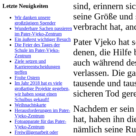
sind, erinnern s
Letzte Neuigkeiten
seine Größe und 
Wir danken unsere
großzügigen Spender
verbracht hat, an
Wunderbare Sachen passieren
im Pater-Vjeko-Zentrum
Pater Vjeko hat s
Ein äußerst wichtiger Besuch
Die Feier des Tages der
denen, die Hilfe
Schule im Pater-Vjeko-
Zentrum
auch während des
Ziele setzen und
Karriereentscheidungen
verlassen. Die ga
treffen
Frohe Ostern
tausende und ta
Im Jahr 2018 hat es viele
großartige Projekte gegeben,
sicheren Tod gere
wir haben sogar einen
Schulbus gekauft!
Weihnachtskarte
Nachdem er sein 
Herausforderungen im Pater-
Vjeko-Zentrum
hat, haben ihn di
Fotoapparate für das Pater-
nämlich seine Ru
Vjeko-Zentrum
Freiwilligenarbeit oder