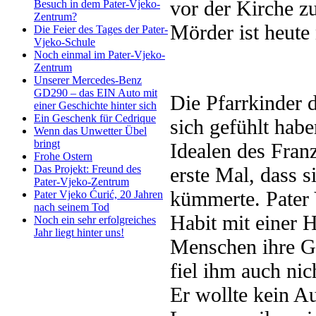
vor der Kirche zu
Besuch in dem Pater-Vjeko-
Zentrum?
Mörder ist heute
Die Feier des Tages der Pater-
Vjeko-Schule
Noch einmal im Pater-Vjeko-
Zentrum
Unserer Mercedes-Benz
GD290 – das EIN Auto mit
Die Pfarrkinder 
einer Geschichte hinter sich
Ein Geschenk für Cedrique
sich gefühlt habe
Wenn das Unwetter Übel
bringt
Idealen des Fran
Frohe Ostern
erste Mal, dass 
Das Projekt: Freund des
Pater-Vjeko-Zentrum
kümmerte. Pater 
Pater Vjeko Ćurić, 20 Jahren
nach seinem Tod
Habit mit einer 
Noch ein sehr erfolgreiches
Jahr liegt hinter uns!
Menschen ihre G
fiel ihm auch ni
Er wollte kein A