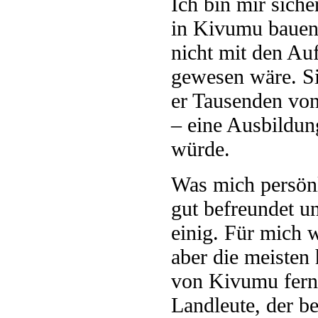
Ich bin mir siche
in Kivumu bauen 
nicht mit den Au
gewesen wäre. Si
er Tausenden vo
– eine Ausbildun
würde.
Was mich persönl
gut befreundet u
einig. Für mich
aber die meisten
von Kivumu ferng
Landleute, der b