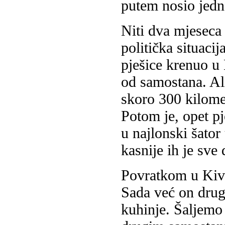
putem nosio jedn
Niti dva mjeseca 
politička situaci
pješice krenuo u 
od samostana. Ali
skoro 300 kilomet
Potom je, opet pj
u najlonski šator
kasnije ih je sv
Povratkom u Kiv
Sada već on drug
kuhinje. Šaljemo