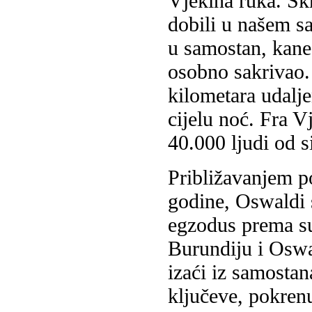
Vjekina ruka. Skrb
dobili u našem s
u samostan, kaneć
osobno sakrivao.
kilometara udalje
cijelu noć. Fra 
40.000 ljudi od s
Približavanjem p
godine, Oswaldi 
egzodus prema su
Burundiju i Oswa
izaći iz samostan
ključeve, pokrenu