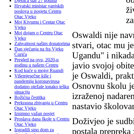
Djedica star 27 godina
Hrvatski ministar vanjskih
ži
poslova u posjetu Centru
Otac Vjeko
za
Moj Kivumu i Centar Otac
Vjeko
Oswaldi nije navr
Moj dojam o Centru Otac
Vjeko
stvari, otac mu j
Zahvalnost našim donatorima
Dan sjećanja na fra Vjeku
Ugandu" i nikada 
Ćurića
Pregled na ovu, 2020-u
javio svojoj obit
godinu u našem Centru
Kod kuće u mojoj Ruandi
je Oswaldi, prakt
Višemjesečne kiše i
pandemija koronavirusa
Osnovnu školu je
dodatno otežale ionako tešku
situaciju
izraženoj nadaren
Božićna čestitka
Prekrasna zbivanja u Centru
nastavio školova
Otac Vjeko
Iznimno važan posjet
Doživjeo je sudb
Proslava dana škole u Centru
Otac Vjeko
postala prepreka
Izgradili smo dom za