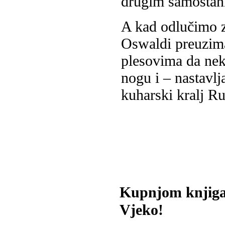
drugim samostan
A kad odlučimo za
Oswaldi preuzima
plesovima da nek
nogu i – nastavlj
kuharski kralj R
Kupnjom knjiga
Vjeko!