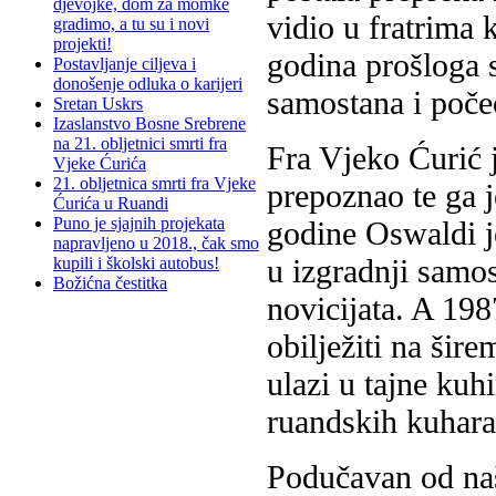
djevojke, dom za momke
vidio u fratrima
gradimo, a tu su i novi
projekti!
godina prošloga 
Postavljanje ciljeva i
donošenje odluka o karijeri
samostana i počeo
Sretan Uskrs
Izaslanstvo Bosne Srebrene
na 21. obljetnici smrti fra
Fra Vjeko Ćurić 
Vjeke Ćurića
21. obljetnica smrti fra Vjeke
prepoznao te ga j
Ćurića u Ruandi
Puno je sjajnih projekata
godine Oswaldi j
napravljeno u 2018., čak smo
u izgradnji samos
kupili i školski autobus!
Božićna čestitka
novicijata. A 19
obilježiti na šir
ulazi u tajne kuh
ruandskih kuhara
Podučavan od na