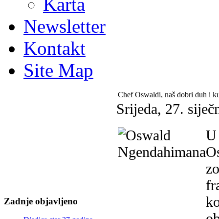
Karta
Newsletter
Kontakt
Site Map
Chef Oswaldi, naš dobri duh i k
Srijeda, 27. sije
U 
Os
zo
fr
ko
Zadnje objavljeno
ob