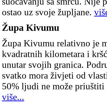
suočavanju sa smrću. Nije p
ostao uz svoje župljane.
više
Župa Kivumu
Župa Kivumu relativno je 
kvadratnih kilometara i kr
unutar svojih granica. Podr
svatko mora živjeti od vlast
50% ljudi ne može priuštiti
više...