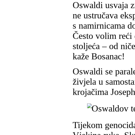
Oswaldi usvaja zn
ne ustručava eksp
s namirnicama d
Često volim reći
stoljeća – od nič
kaže Bosanac!
Oswaldi se parale
živjela u samosta
krojačima Joseph
Tijekom genocida