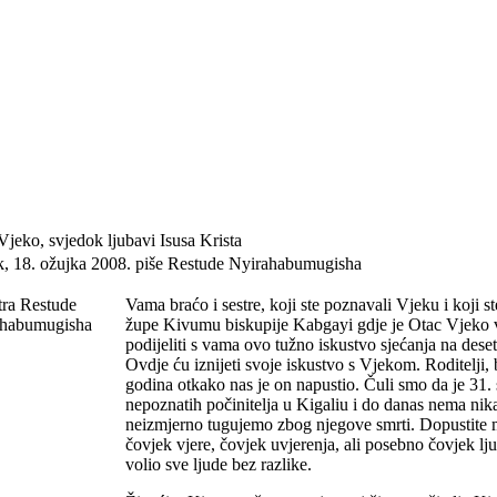
Vjeko, svjedok ljubavi Isusa Krista
k, 18. ožujka 2008.
piše Restude Nyirahabumugisha
Vama braćo i sestre, koji ste poznavali Vjeku i koji ste
župe Kivumu biskupije Kabgayi gdje je Otac Vjeko vr
podijeliti s vama ovo tužno iskustvo sjećanja na dese
Ovdje ću iznijeti svoje iskustvo s Vjekom. Roditelji, 
godina otkako nas je on napustio. Čuli smo da je 31.
nepoznatih počinitelja u Kigaliu i do danas nema nika
neizmjerno tugujemo zbog njegove smrti. Dopustite m
čovjek vjere, čovjek uvjerenja, ali posebno čovjek lju
volio sve ljude bez razlike.