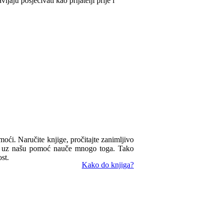
jaju posjećivati kao prijatelji prije i
omoći. Naručite knjige, pročitajte zanimljivo
ua uz našu pomoć nauče mnogo toga. Tako
st.
Kako do knjiga?