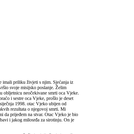
 imali priliku živjeti s njim. Sjećanja iz
šio svoje misijsko poslanje. Želim
tu obljetnicu neočekivane smrti oca Vjeke.
braćo i sestre oca Vjeke, prošlo je deset
 siječnja 1998. otac Vjeko ubijen od
kvih rezultata o njegovoj smrti. Mi
i da prijeđem na stvar. Otac Vjeko je bio
bavi i jakog milosrđa za sirotinju. On je