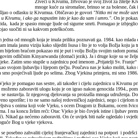
Živeći u Kivumu, žrtvovao je svoj život za žitelje Ki
mnoge kuće za siromašne, brinuo se za bolesne, čak i 
šljao o odlasku iz Kivumua. Običavao je govori
"Nitko mi ne može uzeti
 u Kivumu, i ako ga napustim isto je kao da sam i umro."
. On je pokaz
ida, kada je spasio mnoge ljude od sigurne smrti. Pomagao je izbjeglice
bojao suočiti ni sa kakvom poteškoćom.
m jedna od mnogih koja je imala priliku poznavati ga. 1984. kao mlada dje
sam imala jasnu viziju kako slijediti Isusa i što je to volja Božja koju ja
m bijelom braćom pokazao mi je put i volju Božju svojim radom pomaž
egovim odličnim Kinyarwanda (domaći jezik). Ja i druge koje su se želj
jeke. Zatim smo stupile u zajednicu pod imenom „Prijatelji Sv. Franje“ 
ao svojom ljubavlju i lijepom rječju. Poučava nas je kako moliti, kako ra
 smo posjećivali ljude po selima. Zbog Vjekina primjera, mi smo 1986. 
Vjeko je pomagao nas sestre, ali također i cijelu zajednicu u Kivumu pri
 možemo zaboraviti ulogu koju je on igrao nakon genocida 1994., pomag
 se nastavlja. Iz njegovog djelovanja su proizašla mnoga udruženja. D
veno uporište; i to ne samo našoj redovničkoj zajednici, nego i cijelo
teljstva s onima koji vole Vjeku, s ocem Dragom iz Bukamu, ocem Ivic
ama. I na koncu želim reći: Otac Vjeko je bio čovjek istine i ljubav pre
i. Nikad ga nećemo zaboraviti. On će uvijek biti naše ogledalo i svjet
guće Bog u vjeke vjekova.
 se posebno zahvaliti cijeloj franjevačkoj zajednici na potpori i podršc