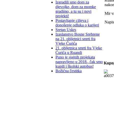
Ruandi
Izgradili smo dom za
nakon
djevojke, dom za momke
gradimo, a tu su i novi
Mir v
projekti!
Postavljanje ciljeva i
Napis
donošenje odluka o karijeri
Sretan Uskrs
Izaslanstvo Bosne Srebrene
na 21. obljetnici smrti fra
Vjeke Ćurića
21. obljetnica smrti fra Vjeke
Ćurića u Ruandi
Puno je sjajnih projekata
napravljeno u 2018., čak smo
Kupnj
kupili i školski autobus!
Božićna čestitka