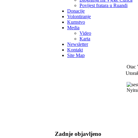
Povijest fratara u Ruandi
Donacije
Volontiranje
Kumstvo
Media
Video
Karta
Newsletter
Kontakt
Site Map
Otac 
Utora
Zadnje objavljeno