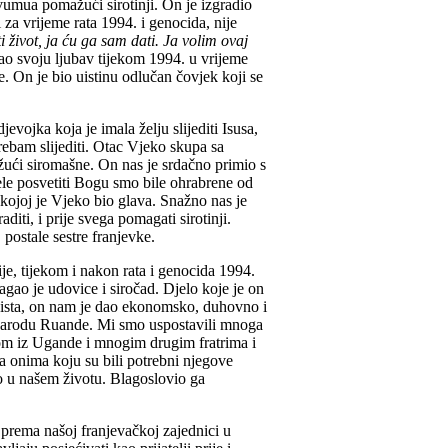
vumua pomažući sirotinji. On je izgradio
za vrijeme rata 1994. i genocida, nije
 život, ja ću ga sam dati. Ja volim ovaj
ao svoju ljubav tijekom 1994. u vrijeme
. On je bio uistinu odlučan čovjek koji se
vojka koja je imala želju slijediti Isusa,
 trebam slijediti. Otac Vjeko skupa sa
ući siromašne. On nas je srdačno primio s
ele posvetiti Bogu smo bile ohrabrene od
kojoj je Vjeko bio glava. Snažno nas je
diti, i prije svega pomagati sirotinji.
postale sestre franjevke.
je, tijekom i nakon rata i genocida 1994.
ao je udovice i siročad. Djelo koje je on
oista, on nam je dao ekonomsko, duhovno i
m narodu Ruande. Mi smo uspostavili mnoga
om iz Ugande i mnogim drugim fratrima i
ma onima koju su bili potrebni njegove
lo u našem životu. Blagoslovio ga
i prema našoj franjevačkoj zajednici u