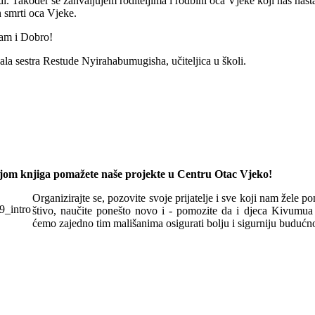
. Također se zahvaljujem roditeljima i rodbini oca Vjeke koji nas nastavl
 smrti oca Vjeke.
am i Dobro!
ala sestra Restude Nyirahabumugisha, učiteljica u školi.
om knjiga pomažete naše projekte u Centru Otac Vjeko!
Organizirajte se, pozovite svoje prijatelje i sve koji nam žele p
štivo, naučite ponešto novo i - pomozite da i djeca Kivum
ćemo zajedno tim mališanima osigurati bolju i sigurniju budućno