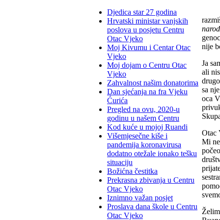
Djedica star 27 godina
razmi
Hrvatski ministar vanjskih
narod
poslova u posjetu Centru
genoc
Otac Vjeko
nije 
Moj Kivumu i Centar Otac
Vjeko
Ja sa
Moj dojam o Centru Otac
ali ni
Vjeko
drugo
Zahvalnost našim donatorima
sa nj
Dan sjećanja na fra Vjeku
oca V
Ćurića
privuk
Pregled na ovu, 2020-u
Skupa
godinu u našem Centru
Kod kuće u mojoj Ruandi
Otac 
Višemjesečne kiše i
Mi ne
pandemija koronavirusa
počeo
dodatno otežale ionako tešku
društ
situaciju
prija
Božićna čestitka
sestr
Prekrasna zbivanja u Centru
pomoć
Otac Vjeko
svemo
Iznimno važan posjet
Proslava dana škole u Centru
Želim
Otac Vjeko