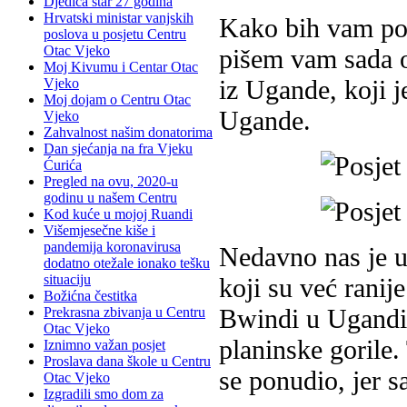
Djedica star 27 godina
Hrvatski ministar vanjskih
Kako bih vam pom
poslova u posjetu Centru
Otac Vjeko
pišem vam sada o
Moj Kivumu i Centar Otac
iz Ugande, koji j
Vjeko
Moj dojam o Centru Otac
Ugande.
Vjeko
Zahvalnost našim donatorima
Dan sjećanja na fra Vjeku
Ćurića
Pregled na ovu, 2020-u
godinu u našem Centru
Kod kuće u mojoj Ruandi
Višemjesečne kiše i
pandemija koronavirusa
Nedavno nas je u
dodatno otežale ionako tešku
situaciju
koji su već rani
Božićna čestitka
Bwindi u Ugandi 
Prekrasna zbivanja u Centru
Otac Vjeko
planinske gorile.
Iznimno važan posjet
Proslava dana škole u Centru
se ponudio, jer 
Otac Vjeko
Izgradili smo dom za