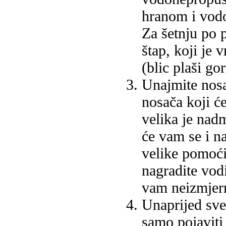
hranom i vodom
Za šetnju po 
štap, koji je 
(blic plaši go
Unajmite nosa
nosača koji će
velika je nadm
će vam se i na
velike pomoći
nagradite vod
vam neizmjern
Unaprijed sve
samo pojaviti 