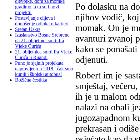
djevojke, dom za momke
Po dolasku na do
gradimo, a tu su i novi
projekti!
njihov vodič, koj
Postavljanje ciljeva i
donošenje odluka o karijeri
momak. On je moj
Sretan Uskrs
Izaslanstvo Bosne Srebrene
avanturi zvanoj p
na 21. obljetnici smrti fra
Vjeke Ćurića
kako se ponašati 
21. obljetnica smrti fra Vjeke
odjenuti.
Ćurića u Ruandi
Puno je sjajnih projekata
napravljeno u 2018., čak smo
Robert im je sasta
kupili i školski autobus!
Božićna čestitka
smještaj, večeru,
ih je u malom od
nalazi na obali 
jugozapadnom kut
prekrasan i odiše
osjećate kao da s