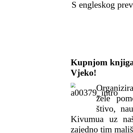
S engleskog prev
Kupnjom knjiga
Vjeko!
Organizira
žele pomo
štivo, na
Kivumua uz na
zajedno tim mališ