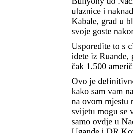
Bunyony do Naci
ulaznice i naknad
Kabale, grad u b
svoje goste nako
Usporedite to s c
idete iz Ruande,
čak 1.500 američ
Ovo je definitivn
kako sam vam na 
na ovom mjestu n
svijetu mogu se vi
samo ovdje u Na
Ugande i DR Konga