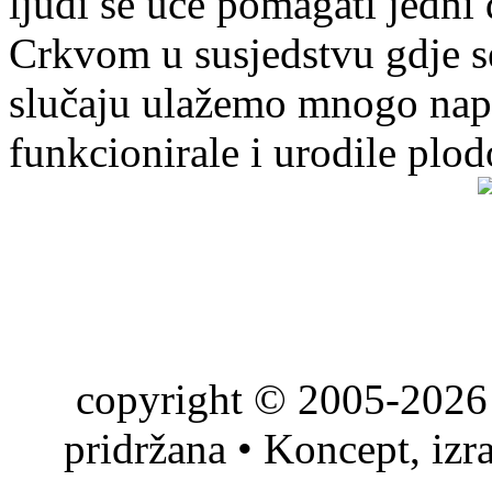
ljudi se uče pomagati jedni
Crkvom u susjedstvu gdje s
slučaju ulažemo mnogo napo
funkcionirale i urodile plo
copyright © 2005-2026 
pridržana • Koncept, izr