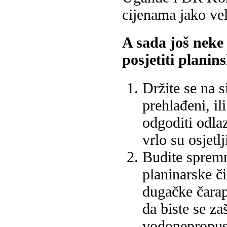
cijenama jako vel
A sada još neke 
posjetiti planins
Držite se na s
prehlađeni, i
odgoditi odlaz
vrlo su osjetlj
Budite spremn
planinarske č
dugačke čarap
da biste se za
vodonepropusn