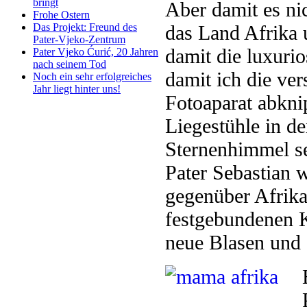
bringt
Aber damit es ni
Frohe Ostern
das Land Afrika 
Das Projekt: Freund des
Pater-Vjeko-Zentrum
damit die luxuri
Pater Vjeko Ćurić, 20 Jahren
nach seinem Tod
damit ich die ve
Noch ein sehr erfolgreiches
Jahr liegt hinter uns!
Fotoaparat abkni
Liegestühle in d
Sternenhimmel se
Pater Sebastian 
gegenüber Afrika
festgebundenen 
neue Blasen und 