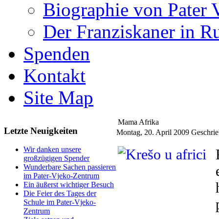
Biographie von Pater 
Der Franziskaner in R
Spenden
Kontakt
Site Map
Mama Afrika
Letzte Neuigkeiten
Montag, 20. April 2009
Geschrie
Wir danken unsere
großzügigen Spender
Wunderbare Sachen passieren
im Pater-Vjeko-Zentrum
Ein äußerst wichtiger Besuch
Die Feier des Tages der
Schule im Pater-Vjeko-
Zentrum