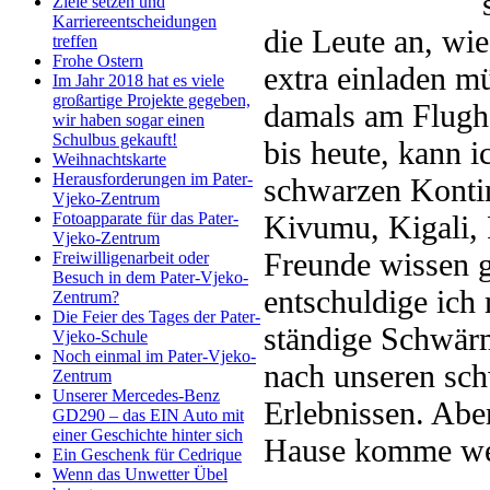
Ziele setzen und
Karriereentscheidungen
die Leute an, wie
treffen
Frohe Ostern
extra einladen mü
Im Jahr 2018 hat es viele
großartige Projekte gegeben,
damals am Flugha
wir haben sogar einen
Schulbus gekauft!
bis heute, kann 
Weihnachtskarte
Herausforderungen im Pater-
schwarzen Konti
Vjeko-Zentrum
Kivumu, Kigali, 
Fotoapparate für das Pater-
Vjeko-Zentrum
Freunde wissen g
Freiwilligenarbeit oder
Besuch in dem Pater-Vjeko-
entschuldige ich
Zentrum?
Die Feier des Tages der Pater-
ständige Schwär
Vjeko-Schule
Noch einmal im Pater-Vjeko-
nach unseren sc
Zentrum
Unserer Mercedes-Benz
Erlebnissen. Abe
GD290 – das EIN Auto mit
einer Geschichte hinter sich
Hause komme wer
Ein Geschenk für Cedrique
Wenn das Unwetter Übel