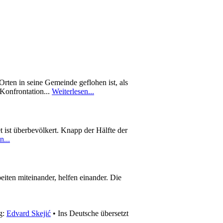
rten in seine Gemeinde geflohen ist, als
 Konfrontation...
Weiterlesen...
 ist überbevölkert. Knapp der Hälfte der
n...
eiten miteinander, helfen einander. Die
g:
Edvard Skejić
• Ins Deutsche übersetzt