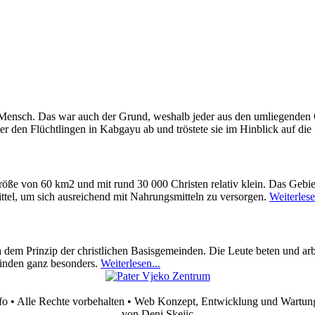
 Mensch. Das war auch der Grund, weshalb jeder aus den umliegenden O
r den Flüchtlingen in Kabgayu ab und tröstete sie im Hinblick auf die
öße von 60 km2 und mit rund 30 000 Christen relativ klein. Das Gebiet
ttel, um sich ausreichend mit Nahrungsmitteln zu versorgen.
Weiterlese
 dem Prinzip der christlichen Basisgemeinden. Die Leute beten und arb
einden ganz besonders.
Weiterlesen...
fo • Alle Rechte vorbehalten • Web Konzept, Entwicklung und Wartun
von Deni Skejic