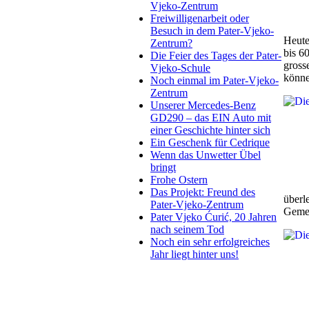
Vjeko-Zentrum
Freiwilligenarbeit oder
Besuch in dem Pater-Vjeko-
Heute
Zentrum?
bis 6
Die Feier des Tages der Pater-
gross
Vjeko-Schule
könne
Noch einmal im Pater-Vjeko-
Zentrum
Unserer Mercedes-Benz
GD290 – das EIN Auto mit
einer Geschichte hinter sich
Ein Geschenk für Cedrique
Wenn das Unwetter Übel
bringt
Frohe Ostern
Das Projekt: Freund des
überl
Pater-Vjeko-Zentrum
Gemei
Pater Vjeko Ćurić, 20 Jahren
nach seinem Tod
Noch ein sehr erfolgreiches
Jahr liegt hinter uns!