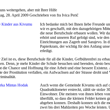
 uns weitergehen, aber mit Ihrer Hilfe
ag, 28. April 2009
Geschrieben von fra Ivica Perić
Ich bedanke mich bei Ihnen liebe Freunde und
wir es geschafft, mit den dazugehörigen Mit
die neue Berufschule erbauen wollen. Wir d
erhört und unseren Ruf gefolgt sind, wie d
Einrichtungen aus Zagreb und Sarajevo. In 
Papierkram, der wichtig für den Anfang unser
erledigt.
 Ziel ist es, diese Berufschule für all die Kinder, Gefbührenfrei zu erb
nen. Denn, je mehr Kinder die Schule besuchen und beenden, desto bes
ht die Chance und Hoffnung für eine Arbeit und eine bessere Existenz.
ie der Prostitution verfallen, ein Aufwachsen auf der Strasse droht und V
iminalität.
Auch wenn die Gemeinde Kivumu sich auf c
Quadratkilometer erstreckt, zählt sie stolze 3
Einwohner. Die meisten von ihnen leben von
überfüllt, so dass die kleinen Felder keinen 
abgeben konnen. Deshalb konnen sich die me
zwei bis drei Mahlzeiten pro Woche leisten.