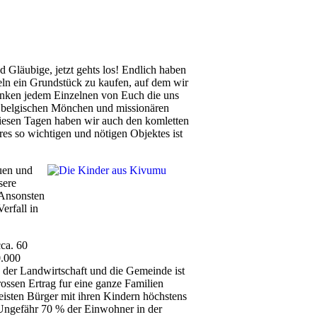
 Gläubige, jetzt gehts los! Endlich haben
teln ein Grundstück zu kaufen, auf dem wir
anken jedem Einzelnen von Euch die uns
en belgischen Mönchen und missionären
diesen Tagen haben wir auch den komletten
es so wichtigen und nötigen Objektes ist
auen und
sere
 Ansonsten
erfall in
ca. 60
0.000
 der Landwirtschaft und die Gemeinde ist
grossen Ertrag fur eine ganze Familien
isten Bürger mit ihren Kindern höchstens
 Ungefähr 70 % der Einwohner in der