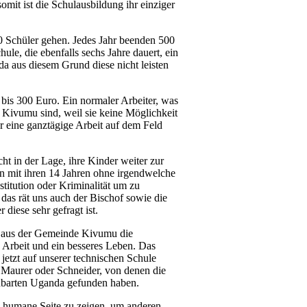
mit ist die Schulausbildung ihr einziger
 Schüler gehen. Jedes Jahr beenden 500
ule, die ebenfalls sechs Jahre dauert, ein
a aus diesem Grund diese nicht leisten
 bis 300 Euro. Ein normaler Arbeiter, was
 Kivumu sind, weil sie keine Möglichkeit
r eine ganztägige Arbeit auf dem Feld
ht in der Lage, ihre Kinder weiter zur
nn mit ihren 14 Jahren ohne irgendwelche
titution oder Kriminalität um zu
das rät uns auch der Bischof sowie die
diese sehr gefragt ist.
 aus der Gemeinde Kivumu die
 Arbeit und ein besseres Leben. Das
jetzt auf unserer technischen Schule
, Maurer oder Schneider, von denen die
hbarten Uganda gefunden haben.
 humane Seite zu zeigen, um anderen