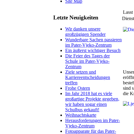
Site Map
Lasst
Letzte Neuigkeiten
Dienst
Wir danken unsere
großzügigen Spender
Wunderbare Sachen passieren
im Pater-Vjeko-Zentrum
Ein äußerst wichtiger Besuch
Die Feier des Tages der
Schule im Pater-Vjeko-
Zentrum
Unser
Ziele setzen und
eröff
Karriereentscheidungen
beste
treffen
sind s
Frohe Ostern
die Kr
Im Jahr 2018 hat es viele
großartige Projekte gegeben,
wir haben sogar einen
Schulbus gekauft!
Weihnachtskarte
Herausforderungen im Pater-
Vjeko-Zentrum
Fotoapparate für das Pater-