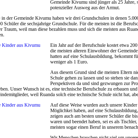
Gemeinde Kivumu sind jünger als 25 Jahre, so
potenzieller Ausweg aus der Armut.
 in der Gemeinde Kivumu haben wir drei Grundschulen in denen 5.000
00 Schüler die sechsjahrige Grundschule. Für die meisten ist die Berufsch
er Traum, weil man diese bezahlen muss und sich die meisten aus Ruand
n.
Ein Jahr auf der Berufschule kostet etwa 200
die meisten alteren Einwohner der Gemeinde
hatten auf eine Schulausbildung, bekommt fü
weniger als 1 Euro.
Aus diesem Grund sind die meisten Eltern nic
Schule gehen zu lassen und so stehen sie da
Perspektiven da und sind gezwungen zur Pros
eben. Unser Wunsch ist es, eine technische Berufschule zu erbauen und 
ndemitglieder, weil Ruanda solch eine technische Schule nicht hat, aber 
Auf diese Weise wurden auch unsere Kinder
Möglichkei haben, auf eine Schulausbildung,
zeigen auch am besten unsere Schüler die bis 
waren und beendet haben, sei es als Tischler
meisten sogar einen Beruf in unserem benac
Wir Menschen brauchen nicht viel um unsere