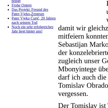
bringt
Frohe Ostern
Das Projekt: Freund des
Pater-Vjeko-Zentrum
Pater Vjeko Ćurić, 20 Jahren
nach seinem Tod
damit wir gleich
Noch ein sehr erfolgreiches
Jahr liegt hinter uns!
mitfeiern konnte
Sebastijan Markov
der konzelebrier
zugleich unser 
Mbonyintege über
darf ich auch di
Tomislav Obradov
vergessen.
Der Tomislav ist