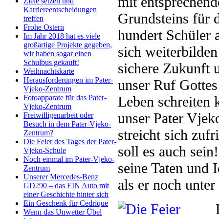
mit entsprechende
Ziele setzen und
Karriereentscheidungen
Grundsteins für d
treffen
Frohe Ostern
hundert Schüler 
Im Jahr 2018 hat es viele
großartige Projekte gegeben,
sich weiterbilden
wir haben sogar einen
Schulbus gekauft!
sichere Zukunft 
Weihnachtskarte
Herausforderungen im Pater-
unser Ruf Gottes 
Vjeko-Zentrum
Leben schreiten 
Fotoapparate für das Pater-
Vjeko-Zentrum
unser Pater Vjek
Freiwilligenarbeit oder
Besuch in dem Pater-Vjeko-
streicht sich zuf
Zentrum?
Die Feier des Tages der Pater-
soll es auch sein
Vjeko-Schule
Noch einmal im Pater-Vjeko-
seine Taten und I
Zentrum
Unserer Mercedes-Benz
als er noch unter
GD290 – das EIN Auto mit
einer Geschichte hinter sich
Ein Geschenk für Cedrique
Wenn das Unwetter Übel