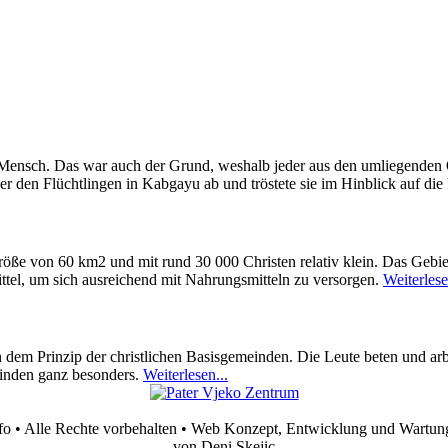
 Mensch. Das war auch der Grund, weshalb jeder aus den umliegenden O
r den Flüchtlingen in Kabgayu ab und tröstete sie im Hinblick auf die
öße von 60 km2 und mit rund 30 000 Christen relativ klein. Das Gebiet
ttel, um sich ausreichend mit Nahrungsmitteln zu versorgen.
Weiterlese
 dem Prinzip der christlichen Basisgemeinden. Die Leute beten und arb
einden ganz besonders.
Weiterlesen...
fo • Alle Rechte vorbehalten • Web Konzept, Entwicklung und Wartun
von Deni Skejic