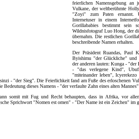
feierlichen Namensgebung an j
Vulkane, der weltberühmte Holl
"Zoyi" zum Paten ernannt. 
Internetuser in einem Internet
Gorillababies bestimmt sein s
Wildnisfotograf Luo Hong, der d
übernahm. Die restlichen Gorillab
beschreibende Namen erhalten.
Der Präsident Ruandas, Paul K
Byishimu "der Glückliche" un
der anderen lauten: Kunga - "der F
- "das verlegene Kind", Ubuf
"miteinander leben", Icyerekezo 
tsinzi - "der Sieg". Die Feierlichkeit fand am Fuße des erloschenen Vul
ie Bedeutung dieses Namens - "der verfaulte Zahn eines alten Mannes"
ann somit mit Fug und Recht behaupten, dass in Afrika, vor all
nische Sprichwort "Nomen est omen" - "Der Name ist ein Zeichen" im g