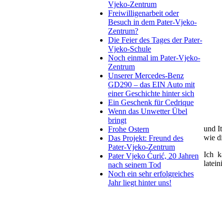
Vjeko-Zentrum
Freiwilligenarbeit oder
Besuch in dem Pater-Vjeko-
Zentrum?
Die Feier des Tages der Pater-
Vjeko-Schule
Noch einmal im Pater-Vjeko-
Zentrum
Unserer Mercedes-Benz
GD290 – das EIN Auto mit
einer Geschichte hinter sich
Ein Geschenk für Cedrique
Wenn das Unwetter Übel
bringt
und I
Frohe Ostern
wie d
Das Projekt: Freund des
Pater-Vjeko-Zentrum
Ich k
Pater Vjeko Ćurić, 20 Jahren
latei
nach seinem Tod
Noch ein sehr erfolgreiches
Jahr liegt hinter uns!