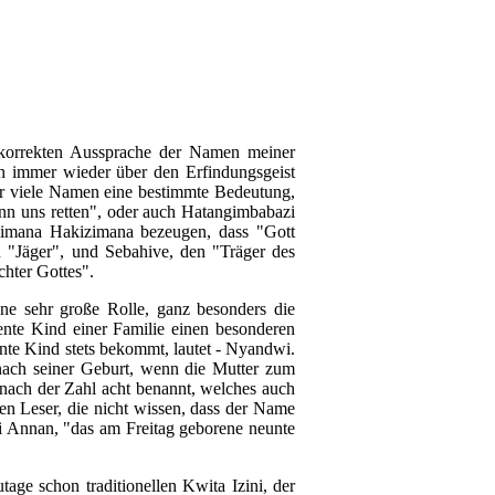
 korrekten Aussprache der Namen meiner
ch immer wieder über den Erfindungsgeist
hr viele Namen eine bestimmte Bedeutung,
ann uns retten", oder auch Hatangimbabazi
Habimana Hakizimana bezeugen, dass "Gott
n "Jäger", und Sebahive, den "Träger des
hter Gottes".
ine sehr große Rolle, ganz besonders die
ente Kind einer Familie einen besonderen
nte Kind stets bekommt, lautet - Nyandwi.
ach seiner Geburt, wenn die Mutter zum
d nach der Zahl acht benannt, welches auch
ben Leser, die nicht wissen, dass der Name
i Annan, "das am Freitag geborene neunte
age schon traditionellen Kwita Izini, der