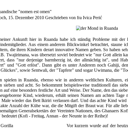
uandische "nomen est omen"
och, 15. Dezember 2010
Geschrieben von fra Ivica Perić
meiner Ankunft hier in Ruanda habe ich ständig Probleme mit der
ndemitglieder. Aus einem anderem Blickwinkel betrachtet, staune i
ltern, die ihren Kindern derart innovative Namen geben. So haben se
.B. Twajirimana, was übersetzt soviel bedeutet wie "nur Gott allein k
ert, dass "nur derjenige barmherzig ist, der allmächtig ist", und 
iert" und "Gott erlöst". Dann gibt es unter Anderem noch Gahiji, de
 Glückes", sowie Sentwali, der "Tapfere" und sogar Uwimana, die "Toc
n spielen in Ruanda, ebenso wie in anderen weltlichen Kulturen, e
n sieben und acht. So bekommmt beispielsweise traditionell das sieb
 auf eine besonders festliche Art und Weise. Der Name, den das siebe
eugeborene Kind, wiederum, erhält seinen Namen am achten Tage n
n Male wieder das Bett Ikiriri verlassen darf. Und das achte Kind wir
xakte Anzahl der Kühe war, die die Mitgift der Braut war. Für alle lie
hemaligen Generalsekretärs der Vereinten Nationen, des Ghanaers Kof
 bedeutet (Kofi - Freitag, Annan - der Neunte in der Reihe)!
Vor kurzem wurde auf der heutzut