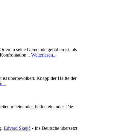
rten in seine Gemeinde geflohen ist, als
 Konfrontation...
Weiterlesen...
 ist überbevölkert. Knapp der Hälfte der
n...
eiten miteinander, helfen einander. Die
g:
Edvard Skejić
• Ins Deutsche übersetzt