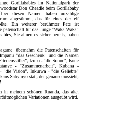
unge Gorillababies im Nationalpark der
ywoodstar Don Cheadle beim Gorillababy
Über diesen Namen haben unzählige
forum abgestimmt, das für eines der elf
ollte. Ein weiterer berühmter Pate ist
ie patenschaft für das Junge "Waka Waka"
abies, Sie ahnen es sicher bereits, haben
agame, übernahm die Patenschaften für
d Impanu "das Geschenk" und die Namen
riedensstifter", Izuba - "die Sonne", Isone
atanye - "Zusammenarbeit", Kubana -
- "die Vision", Inkurwa - "die Geliebte"
kans Sabyinyo statt, der genauso aussieht,
!
em in meinem schönen Ruanda, das alte,
rößtmöglichen Variationen ausgeübt wird.