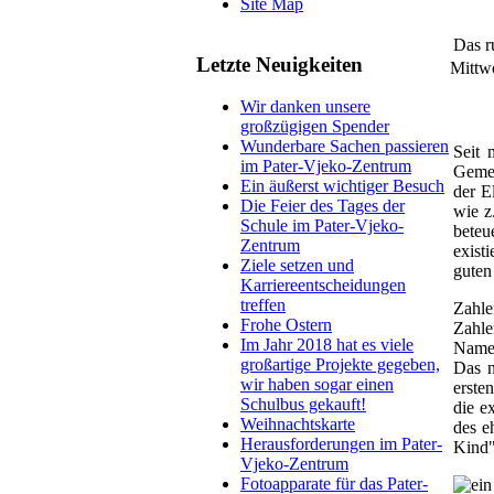
Site Map
Das r
Letzte Neuigkeiten
Mittw
Wir danken unsere
großzügigen Spender
Wunderbare Sachen passieren
Seit 
im Pater-Vjeko-Zentrum
Gemei
Ein äußerst wichtiger Besuch
der E
Die Feier des Tages der
wie z
Schule im Pater-Vjeko-
beteu
Zentrum
exist
Ziele setzen und
guten
Karriereentscheidungen
treffen
Zahle
Frohe Ostern
Zahle
Im Jahr 2018 hat es viele
Namen
großartige Projekte gegeben,
Das n
wir haben sogar einen
erste
Schulbus gekauft!
die e
Weihnachtskarte
des e
Herausforderungen im Pater-
Kind"
Vjeko-Zentrum
Fotoapparate für das Pater-