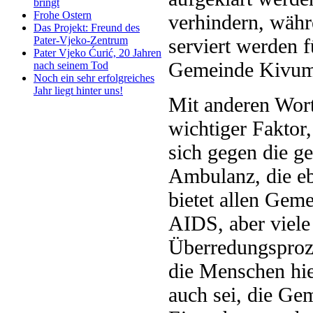
bringt
Frohe Ostern
verhindern, währ
Das Projekt: Freund des
serviert werden f
Pater-Vjeko-Zentrum
Pater Vjeko Ćurić, 20 Jahren
Gemeinde Kivum
nach seinem Tod
Noch ein sehr erfolgreiches
Jahr liegt hinter uns!
Mit anderen Wort
wichtiger Faktor,
sich gegen die g
Ambulanz, die eb
bietet allen Gem
AIDS, aber viele
Überredungsproze
die Menschen hie
auch sei, die G