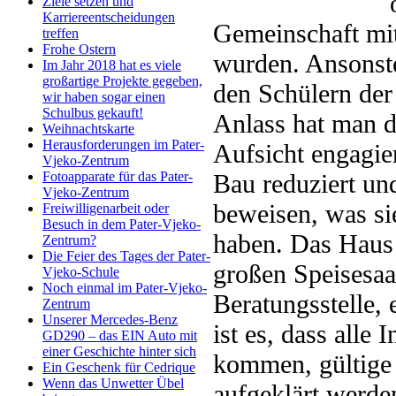
Ziele setzen und
Karriereentscheidungen
Gemeinschaft mit 
treffen
Frohe Ostern
wurden. Ansonste
Im Jahr 2018 hat es viele
großartige Projekte gegeben,
den Schülern der
wir haben sogar einen
Schulbus gekauft!
Anlass hat man d
Weihnachtskarte
Herausforderungen im Pater-
Aufsicht engagie
Vjeko-Zentrum
Bau reduziert und
Fotoapparate für das Pater-
Vjeko-Zentrum
beweisen, was sie
Freiwilligenarbeit oder
Besuch in dem Pater-Vjeko-
haben. Das Haus
Zentrum?
Die Feier des Tages der Pater-
großen Speisesaa
Vjeko-Schule
Noch einmal im Pater-Vjeko-
Beratungsstelle,
Zentrum
Unserer Mercedes-Benz
ist es, dass alle 
GD290 – das EIN Auto mit
einer Geschichte hinter sich
kommen, gültige
Ein Geschenk für Cedrique
Wenn das Unwetter Übel
aufgeklärt werde