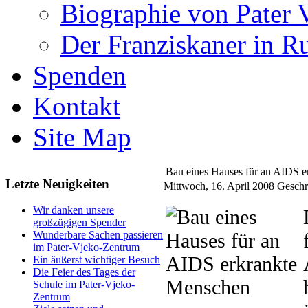
Biographie von Pater 
Der Franziskaner in R
Spenden
Kontakt
Site Map
Bau eines Hauses für an AIDS 
Letzte Neuigkeiten
Mittwoch, 16. April 2008
Geschr
Wir danken unsere
großzügigen Spender
Wunderbare Sachen passieren
im Pater-Vjeko-Zentrum
Ein äußerst wichtiger Besuch
Die Feier des Tages der
Schule im Pater-Vjeko-
Zentrum