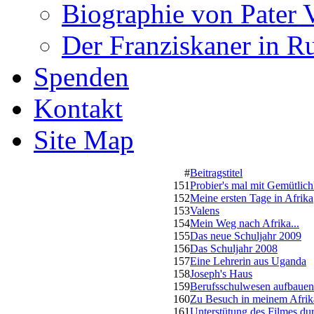
Biographie von Pater 
Der Franziskaner in R
Spenden
Kontakt
Site Map
#
Beitragstitel
151
Probier's mal mit Gemütlich
152
Meine ersten Tage in Afrika
153
Valens
154
Mein Weg nach Afrika...
155
Das neue Schuljahr 2009
156
Das Schuljahr 2008
157
Eine Lehrerin aus Uganda
158
Joseph's Haus
159
Berufsschulwesen aufbauen
160
Zu Besuch in meinem Afrik
161
Unterstütung des Filmes du