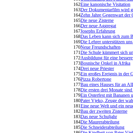
162
Eine kanonische Visitation
163
Der Dokumentarfilm wird g
164
Zehn Jahre Gegenwart der 
165
Die neue Zisterne
166
Der neue Aggregat
167
Josephs Erfahrung
168
Das Leben kann sich zum 
169
Die Lehrer unterstützen uns
170
Neue Freundschaften
171
Die Schule kümmert sich u
172
Ausbildung für eine besser
173
Bosnische Onkel in Afrika
174
Drei neue Priester
175
Ein großes Ereignis in de
176
Pizza Robertone
177
Bau eines Hauses für an A
178
Die ersten drei Monate sind 
179
Ein Osterfest mit Bananen
180
Pater Vjeko, Zeuge der wahr
181
Eine neue Welt und ein neu
182
Bau der zweiten Zisterne
183
Das neue Schuljahr
184
Die Maurerabteilung
185
Die Schneiderabteilung
186
Die Kindheit von Pater Vje