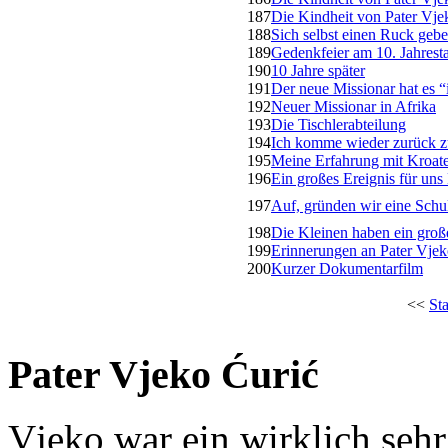
187
Die Kindheit von Pater Vje
188
Sich selbst einen Ruck geben
189
Gedenkfeier am 10. Jahrest
190
10 Jahre später
191
Der neue Missionar hat es 
192
Neuer Missionar in Afrika
193
Die Tischlerabteilung
194
Ich komme wieder zurück z
195
Meine Erfahrung mit Kroat
196
Ein großes Ereignis für un
197
Auf, gründen wir eine Schu
198
Die Kleinen haben ein gro
199
Erinnerungen an Pater Vjek
200
Kurzer Dokumentarfilm
<<
Sta
Pater Vjeko Ćurić
Vjeko war ein wirklich seh