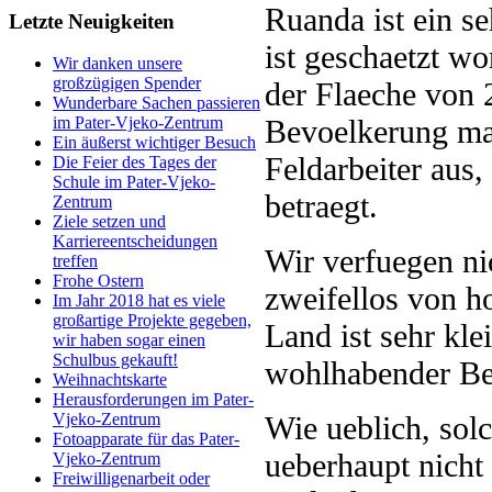
Ruanda ist ein s
Letzte Neuigkeiten
ist geschaetzt w
Wir danken unsere
großzügigen Spender
der Flaeche von 
Wunderbare Sachen passieren
Bevoelkerung ma
im Pater-Vjeko-Zentrum
Ein äußerst wichtiger Besuch
Feldarbeiter aus
Die Feier des Tages der
Schule im Pater-Vjeko-
betraegt.
Zentrum
Ziele setzen und
Karriereentscheidungen
Wir verfuegen ni
treffen
Frohe Ostern
zweifellos von h
Im Jahr 2018 hat es viele
großartige Projekte gegeben,
Land ist sehr kle
wir haben sogar einen
Schulbus gekauft!
wohlhabender Be
Weihnachtskarte
Herausforderungen im Pater-
Wie ueblich, solc
Vjeko-Zentrum
Fotoapparate für das Pater-
ueberhaupt nicht
Vjeko-Zentrum
Freiwilligenarbeit oder