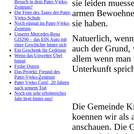
sie leiden mues
Besuch in dem Pater-Vjeko-
Zentrum?
armen Bewoehner 
Die Feier des Tages der Pater-
Vjeko-Schule
sie haben.
Noch einmal im Pater-Vjeko-
Zentrum
Unserer Mercedes-Benz
Natuerlich, wenn
GD290 – das EIN Auto mit
einer Geschichte hinter sich
auch der Grund, 
Ein Geschenk für Cedrique
Wenn das Unwetter Übel
allem wenn man u
bringt
Unterkunft sprich
Frohe Ostern
Das Projekt: Freund des
Pater-Vjeko-Zentrum
Pater Vjeko Ćurić, 20 Jahren
nach seinem Tod
Noch ein sehr erfolgreiches
Jahr liegt hinter uns!
Die Gemeinde Kiv
koennen wir als 
anschauen. Die Ge