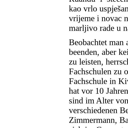
kao vrlo uspješa
vrijeme i novac n
marljivo rade u n
Beobachtet man a
beenden, aber ke
zu leisten, herrs
Fachschulen zu o
Fachschule in K
hat vor 10 Jahre
sind im Alter von
verschiedenen Be
Zimmermann, Baum