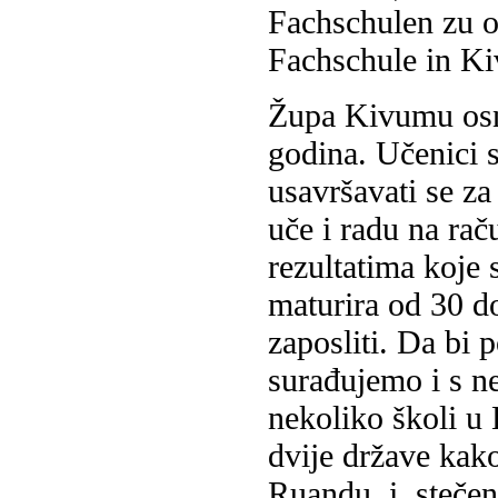
Fachschulen zu o
Fachschule in K
Župa Kivumu osno
godina. Učenici s
usavršavati se za
uče i radu na rač
rezultatima koje 
maturira od 30 d
zaposliti. Da bi 
surađujemo i s ne
nekoliko školi u 
dvije države kako 
Ruandu i stečeno