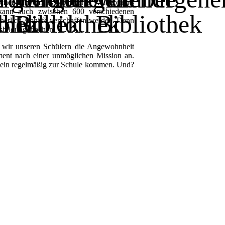
cher führen
! Es gibt allerlei Kategorien -
n kann auch zwischen 600 verschiedenen
cherlich Abhilfe verschaffen werden. Denn
usbildung machen.
ass wir unseren Schülern die Angewohnheit
oment nach einer unmöglichen Mission an.
allein regelmäßig zur Schule kommen. Und?