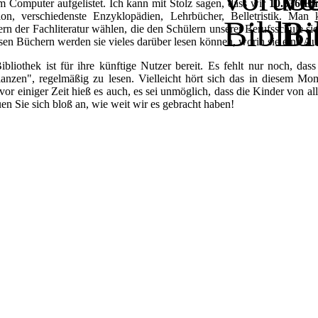
m Computer aufgelistet. Ich kann mit Stolz sagen, dass wir
10.936 Bü
ion, verschiedenste Enzyklopädien, Lehrbücher, Belletristik. Ma
rn der Fachliteratur wählen, die den Schülern unserer Berufsschule si
esen Büchern werden sie vieles darüber lesen können, worin sie eine A
ibliothek ist für ihre künftige Nutzer bereit. Es fehlt nur noch, d
lanzen", regelmäßig zu lesen. Vielleicht hört sich das in diesem M
vor einiger Zeit hieß es auch, es sei unmöglich, dass die Kinder von 
en Sie sich bloß an, wie weit wir es gebracht haben!