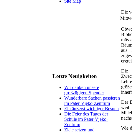
Site Map
Die v
Mittw
O
bwo
Bibli
müsse
Räuml
aus 
zuge
ergre
Die 
Letzte Neuigkeiten
Zweck
Lehre
größ
Wir danken unsere
inner
großzügigen Spender
Wunderbare Sachen passieren
Der B
im Pater-Vjeko-Zentrum
weil
Ein äußerst wichtiger Besuch
Mitt
Die Feier des Tages der
nächs
Schule im Pater-Vjeko-
Zentrum
Wie d
Ziele setzen und