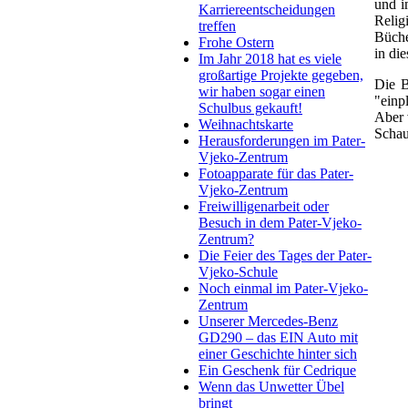
und i
Karriereentscheidungen
Relig
treffen
Büche
Frohe Ostern
in di
Im Jahr 2018 hat es viele
großartige Projekte gegeben,
Die B
wir haben sogar einen
"einp
Schulbus gekauft!
Aber 
Weihnachtskarte
Schau
Herausforderungen im Pater-
Vjeko-Zentrum
Fotoapparate für das Pater-
Vjeko-Zentrum
Freiwilligenarbeit oder
Besuch in dem Pater-Vjeko-
Zentrum?
Die Feier des Tages der Pater-
Vjeko-Schule
Noch einmal im Pater-Vjeko-
Zentrum
Unserer Mercedes-Benz
GD290 – das EIN Auto mit
einer Geschichte hinter sich
Ein Geschenk für Cedrique
Wenn das Unwetter Übel
bringt