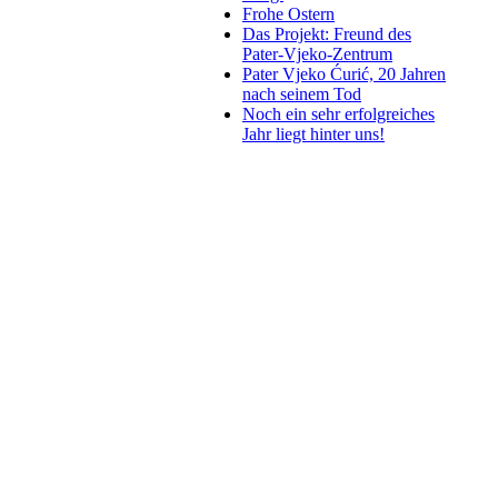
Frohe Ostern
Das Projekt: Freund des
Pater-Vjeko-Zentrum
Pater Vjeko Ćurić, 20 Jahren
nach seinem Tod
Noch ein sehr erfolgreiches
Jahr liegt hinter uns!