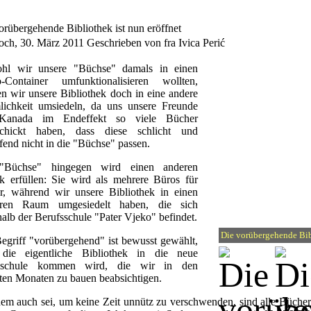
orübergehende Bibliothek ist nun eröffnet
och, 30. März 2011
Geschrieben von fra Ivica Perić
hl wir unsere "Büchse" damals in einen
o-Container umfunktionalisieren wollten,
n wir unsere Bibliothek doch in eine andere
ichkeit umsiedeln, da uns unsere Freunde
Kanada im Endeffekt so viele Bücher
schickt haben, dass diese schlicht und
ifend nicht in die "Büchse" passen.
"Büchse" hingegen wird einen anderen
 erfüllen: Sie wird als mehrere Büros für
r, während wir unsere Bibliothek in einen
eren Raum umgesiedelt haben, die sich
halb der Berufsschule "Pater Vjeko" befindet.
Die vorübergehende Bi
egriff "vorübergehend" ist bewusst gewählt,
 die eigentliche Bibliothek in die neue
elschule kommen wird, die wir in den
ten Monaten zu bauen beabsichtigen.
em auch sei, um keine Zeit unnütz zu verschwenden, sind alle Bücher be