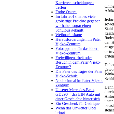
Karriereentscheidungen
Chine
treffen
Afrik
Frohe Ostern
Im Jahr 2018 hat es viele
Jedoc
großartige Projekte gegeben,
sowei
wir haben sogar einen
Stahl
Schulbus gekauft!
gesch
Weihnachtskarte
finde
Herausforderungen im Pater-
der H
Vjeko-Zentrum
ausge
Fotoapparate für das Pater-
erstm
Vjeko-Zentrum
erste
Freiwilligenarbeit oder
Besuch in dem Pater-Vjeko-
Daher
Zentrum?
gewor
Die Feier des Tages der Pater-
Winke
Vjeko-Schule
Schül
Noch einmal im Pater-Vjeko-
Zentrum
Denn 
Unserer Mercedes-Benz
durch
GD290 – das EIN Auto mit
Anfor
einer Geschichte hinter sich
unter
Ein Geschenk für Cedrique
belas
Wenn das Unwetter Übel
stehe
bringt