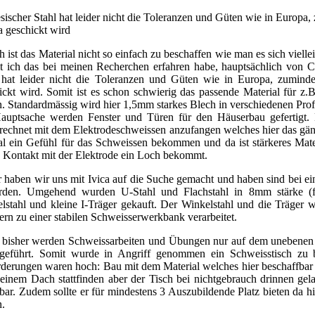
sischer Stahl hat leider nicht die Toleranzen und Güten wie in Europa
a geschickt wird
h ist das Material nicht so einfach zu beschaffen wie man es sich vielle
t ich das bei meinen Recherchen erfahren habe, hauptsächlich von Ch
 hat leider nicht die Toleranzen und Güten wie in Europa, zumind
ickt wird. Somit ist es schon schwierig das passende Material für z
n. Standardmässig wird hier 1,5mm starkes Blech in verschiedenen Prof
auptsache werden Fenster und Türen für den Häuserbau gefertigt. D
rechnet mit dem Elektrodeschweissen anzufangen welches hier das gän
al ein Gefühl für das Schweissen bekommen und da ist stärkeres Mate
n Kontakt mit der Elektrode ein Loch bekommt.
 haben wir uns mit Ivica auf die Suche gemacht und haben sind bei ei
den. Umgehend wurden U-Stahl und Flachstahl in 8mm stärke (fü
lstahl und kleine I-Träger gekauft. Der Winkelstahl und die Träge
ern zu einer stabilen Schweisserwerkbank verarbeitet.
bisher werden Schweissarbeiten und Übungen nur auf dem unebenen
geführt. Somit wurde in Angriff genommen ein Schweisstisch zu 
derungen waren hoch: Bau mit dem Material welches hier beschaffbar is
 einem Dach stattfinden aber der Tisch bei nichtgebrauch drinnen gela
tbar. Zudem sollte er für mindestens 3 Auszubildende Platz bieten da h
n.