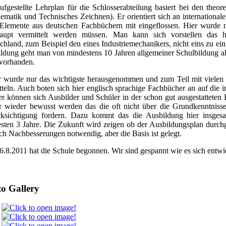
ufgestellte Lehrplan für die Schlosserabteilung basiert bei den theo
ematik und Technisches Zeichnen). Er orientiert sich an internationa
Elemente aus deutschen Fachbüchern mit eingeflossen. Hier wurde n
aupt vermittelt werden müssen. Man kann sich vorstellen das h
chland, zum Beispiel den eines Industriemechanikers, nicht eins zu ei
ldung geht man von mindestens 10 Jahren allgemeiner Schulbildung als
 vorhanden.
 wurde nur das wichtigste herausgenommen und zum Teil mit vielen B
tteln. Auch boten sich hier englisch sprachige Fachbücher an auf die
r können sich Ausbilder und Schüler in der schon gut ausgestatteten
 wieder bewusst werden das die oft nicht über die Grundkenntnisse
ksichtigung fordern. Dazu kommt das die Ausbildung hier insgesa
sten 3 Jahre. Die Zukunft wird zeigen ob der Ausbildungsplan durchg
ch Nachbesserungen notwendig, aber die Basis ist gelegt.
.8.2011 hat die Schule begonnen. Wir sind gespannt wie es sich entwick
o Gallery