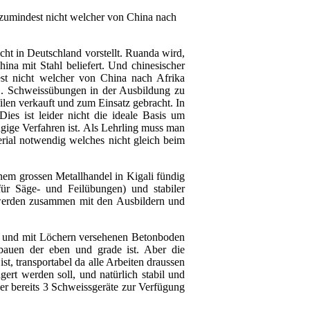
, zumindest nicht welcher von China nach
icht in Deutschland vorstellt. Ruanda wird,
ina mit Stahl beliefert. Und chinesischer
est nicht welcher von China nach Afrika
.B. Schweissübungen in der Ausbildung zu
ilen verkauft und zum Einsatz gebracht. In
ies ist leider nicht die ideale Basis um
gige Verfahren ist. Als Lehrling muss man
rial notwendig welches nicht gleich beim
nem grossen Metallhandel in Kigali fündig
r Säge- und Feilübungen) und stabiler
r werden zusammen mit den Ausbildern und
 und mit Löchern versehenen Betonboden
bauen der eben und grade ist. Aber die
t, transportabel da alle Arbeiten draussen
gert werden soll, und natürlich stabil und
ier bereits 3 Schweissgeräte zur Verfügung