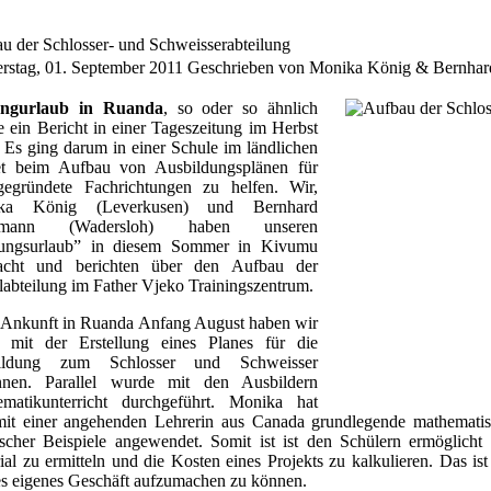
u der Schlosser- und Schweisserabteilung
rstag, 01. September 2011
Geschrieben von Monika König & Bernhar
ungurlaub in Ruanda
, so oder so ähnlich
te ein Bericht in einer Tageszeitung im Herbst
 Es ging darum in einer Schule im ländlichen
et beim Aufbau von Ausbildungsplänen für
egründete Fachrichtungen zu helfen. Wir,
ka König (Leverkusen) und Bernhard
semann (Wadersloh) haben unseren
dungsurlaub” in diesem Sommer in Kivumu
racht und berichten über den Aufbau der
labteilung im Father Vjeko Trainingszentrum.
Ankunft in Ruanda Anfang August haben wir
t mit der Erstellung eines Planes für die
ildung zum Schlosser und Schweisser
nnen. Parallel wurde mit den Ausbildern
matikunterricht durchgeführt. Monika hat
mit einer angehenden Lehrerin aus Canada grundlegende mathemat
ischer Beispiele angewendet. Somit ist ist den Schülern ermöglich
ial zu ermitteln und die Kosten eines Projekts zu kalkulieren. Das is
es eigenes Geschäft aufzumachen zu können.