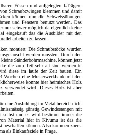
lbaren Füssen und aufgelegten I-Trägern
lfe von Schraubzwingen klemmen und damit
 Ecken können nun die Schweissübungen
ahmen und Fenstern benutzt werden. Das
r nur schwer möglich da eigentlich keine
ial eingekauft das die Ausbilder mit den
llel arbeiten zu lassen.
ken montiert. Die Schraubstöcke wurden
l ausgetauscht werden mussten. Durch den
kleine Ständerbohrmaschine, können jetzt
nke die zum Teil sehr alt sind werden in
ird diese im laufe der Zeit bauen. Ein
en 3 Wochen eine Musterwerkbank mit den
ücklicherweise konnte hier heimisches Holz
 verwendet wird. Dieses Holz ist aber
rbeiten.
r eine Ausbildung im Metallbereich nicht
tnissmässig günstig Gewindestangen mit
t selbst und es wird bestimmt immer die
on Material hier in Kivumu ist das die
bst beschaffen können. Also kommen zuerst
ma als Einkaufsziele in Frage.