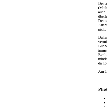
Der a
(Math
auch 
überh
Deuts
Ausbi
nicht
Daher
vermi
Büche
immer
Berüc
minde
da no
Am 16
Phot