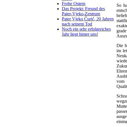
Frohe Ostern
S
o ha
Das Projekt: Freund des
entsc
Pater-Vjeko-Zentrum
belie
Pater Vjeko Ćurić, 20 Jahren
statt
nach seinem Tod
exakt
Noch ein sehr erfolgreiches
grade
Jahr liegt hinter uns!
Auszu
Die b
im le
Neuka
wiede
Zukun
Ehren
Ausbi
vom C
Quali
Schra
wegzu
Mutte
passe
ausge
einma