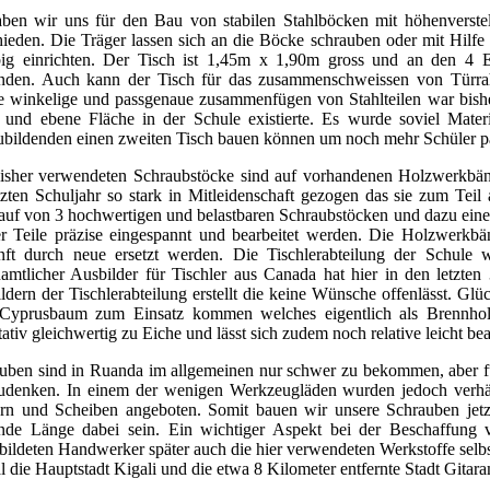
ben wir uns für den Bau von stabilen Stahlböcken mit höhenverstel
hieden. Die Träger lassen sich an die Böcke schrauben oder mit Hi
big einrichten. Der Tisch ist 1,45m x 1,90m gross und an den 4
finden. Auch kann der Tisch für das zusammenschweissen von Türr
e winkelige und passgenaue zusammenfügen von Stahlteilen war bishe
 und ebene Fläche in der Schule existierte. Es wurde soviel Mater
bildenden einen zweiten Tisch bauen können um noch mehr Schüler para
isher verwendeten Schraubstöcke sind auf vorhandenen Holzwerkbän
tzten Schuljahr so stark in Mitleidenschaft gezogen das sie zum Tei
uf von 3 hochwertigen und belastbaren Schraubstöcken und dazu eine 
r Teile präzise eingespannt und bearbeitet werden. Die Holzwerkbä
ft durch neue ersetzt werden. Die Tischlerabteilung der Schule w
amtlicher Ausbilder für Tischler aus Canada hat hier in den letzt
ldern der Tischlerabteilung erstellt die keine Wünsche offenlässt. Gl
yprusbaum zum Einsatz kommen welches eigentlich als Brennholz
tativ gleichwertig zu Eiche und lässt sich zudem noch relative leicht bea
uben sind in Ruanda im allgemeinen nur schwer zu bekommen, aber fü
denken. In einem der wenigen Werkzeugläden wurden jedoch verhäl
rn und Scheiben angeboten. Somit bauen wir unsere Schrauben jetz
nde Länge dabei sein. Ein wichtiger Aspekt bei der Beschaffung v
bildeten Handwerker später auch die hier verwendeten Werkstoffe sel
l die Hauptstadt Kigali und die etwa 8 Kilometer entfernte Stadt Gitara