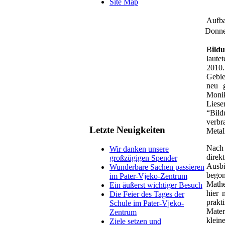
Site Map
Aufba
Donne
B
ild
laute
2010.
Gebi
neu g
Moni
Lie
“Bil
verb
Letzte Neuigkeiten
Metal
Nach 
Wir danken unsere
direk
großzügigen Spender
Ausb
Wunderbare Sachen passieren
bego
im Pater-Vjeko-Zentrum
Mathe
Ein äußerst wichtiger Besuch
hier 
Die Feier des Tages der
prakt
Schule im Pater-Vjeko-
Mater
Zentrum
klein
Ziele setzen und