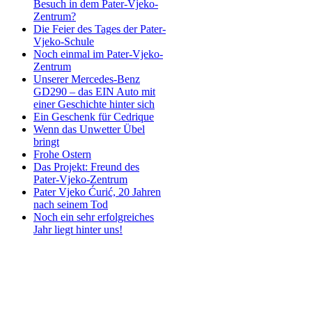
Besuch in dem Pater-Vjeko-
Zentrum?
Die Feier des Tages der Pater-
Vjeko-Schule
Noch einmal im Pater-Vjeko-
Zentrum
Unserer Mercedes-Benz
GD290 – das EIN Auto mit
einer Geschichte hinter sich
Ein Geschenk für Cedrique
Wenn das Unwetter Übel
bringt
Frohe Ostern
Das Projekt: Freund des
Pater-Vjeko-Zentrum
Pater Vjeko Ćurić, 20 Jahren
nach seinem Tod
Noch ein sehr erfolgreiches
Jahr liegt hinter uns!