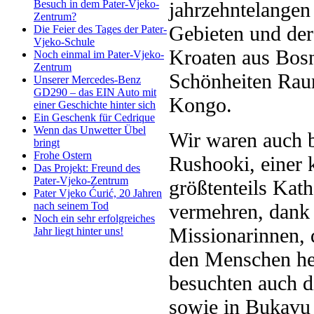
jahrzehntelangen
Besuch in dem Pater-Vjeko-
Zentrum?
Gebieten und der
Die Feier des Tages der Pater-
Vjeko-Schule
Kroaten aus Bosn
Noch einmal im Pater-Vjeko-
Zentrum
Schönheiten Rau
Unserer Mercedes-Benz
GD290 – das EIN Auto mit
Kongo.
einer Geschichte hinter sich
Ein Geschenk für Cedrique
Wenn das Unwetter Übel
Wir waren auch b
bringt
Frohe Ostern
Rushooki, einer 
Das Projekt: Freund des
Pater-Vjeko-Zentrum
größtenteils Kat
Pater Vjeko Ćurić, 20 Jahren
vermehren, dank
nach seinem Tod
Noch ein sehr erfolgreiches
Missionarinnen, 
Jahr liegt hinter uns!
den Menschen hel
besuchten auch 
sowie in Bukavu