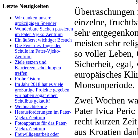
Letzte Neuigkeiten
Überraschungen i
Wir danken unsere
einzelne, fruchtb
großzügigen Spender
Wunderbare Sachen passieren
sehr entgegenko
im Pater-Vjeko-Zentrum
Ein äußerst wichtiger Besuch
meisten sehr reli
Die Feier des Tages der
so voller Leben,
Schule im Pater-Vjeko-
Zentrum
Sicherheit, egal,
Ziele setzen und
Karriereentscheidungen
europäisches Kli
treffen
Frohe Ostern
Monsunperiode.
Im Jahr 2018 hat es viele
großartige Projekte gegeben,
wir haben sogar einen
Zwei Wochen war 
Schulbus gekauft!
Weihnachtskarte
Pater Ivica Peric
Herausforderungen im Pater-
Vjeko-Zentrum
recht kurzen Zei
Fotoapparate für das Pater-
Vjeko-Zentrum
aus Kroatien dan
Freiwilligenarbeit oder