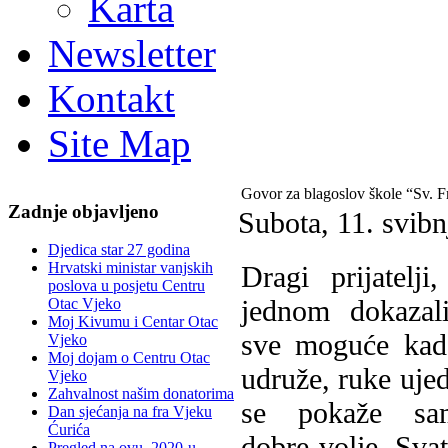
Karta
Newsletter
Kontakt
Site Map
Govor za blagoslov škole “Sv. F
Zadnje objavljeno
Subota, 11. svib
Djedica star 27 godina
Hrvatski ministar vanjskih
D
ragi prijatelj
poslova u posjetu Centru
jednom dokazal
Otac Vjeko
Moj Kivumu i Centar Otac
sve moguće kada
Vjeko
Moj dojam o Centru Otac
udruže, ruke ujed
Vjeko
Zahvalnost našim donatorima
se pokaže sa
Dan sjećanja na fra Vjeku
Ćurića
dobre volje. Sva
Pregled na ovu, 2020-u