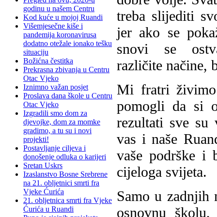
godinu u našem Centru
treba slijediti s
Kod kuće u mojoj Ruandi
Višemjesečne kiše i
jer ako se poka
pandemija koronavirusa
dodatno otežale ionako tešku
snovi se ostv
situaciju
Božićna čestitka
različite načine, 
Prekrasna zbivanja u Centru
Otac Vjeko
Mi fratri živi
Iznimno važan posjet
Proslava dana škole u Centru
pomogli da si o
Otac Vjeko
Izgradili smo dom za
rezultati sve su
djevojke, dom za momke
gradimo, a tu su i novi
vas i naše Ruan
projekti!
Postavljanje ciljeva i
vaše podrške i b
donošenje odluka o karijeri
Sretan Uskrs
cijeloga svijeta.
Izaslanstvo Bosne Srebrene
na 21. obljetnici smrti fra
Vjeke Ćurića
Samo u zadnjih n
21. obljetnica smrti fra Vjeke
osnovnu školu,
Ćurića u Ruandi