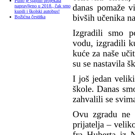
Puno je sjajnih projekata
danas pomaže viš
napravljeno u 2018., čak smo
kupili i školski autobus!
bivših učenika na
Božićna čestitka
Izgradili smo p
vodu, izgradili 
kuće za naše učit
su se nastavila 
I još jedan velik
škole. Danas smo
zahvalili se svim
Ovu zgradu ne b
prijatelja – veli
fra Huberta iz 