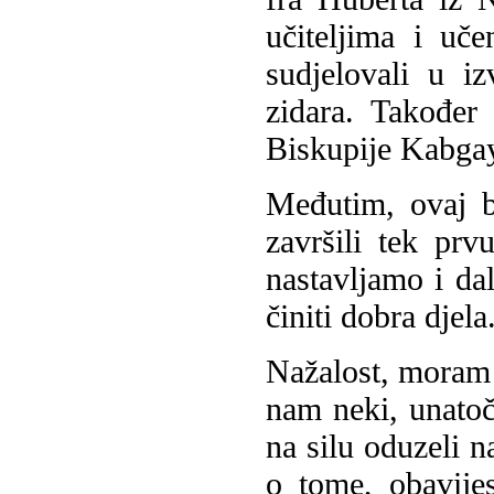
učiteljima i uč
sudjelovali u i
zidara. Također
Biskupije Kabgay
Međutim, ovaj b
završili tek pr
nastavljamo i dal
činiti dobra djela
Nažalost, moram s
nam neki, unato
na silu oduzeli 
o tome, obavijes