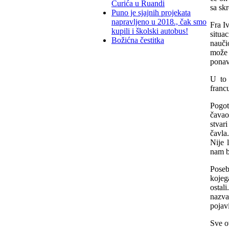
Ćurića u Ruandi
sa sk
Puno je sjajnih projekata
napravljeno u 2018., čak smo
Fra Iv
kupili i školski autobus!
situa
Božićna čestitka
nauči
može o
ponavl
U to 
franc
Pogot
čavao
stvar
čavla
Nije 
nam b
Poseb
kojeg
ostal
nazva
pojavi
Sve o