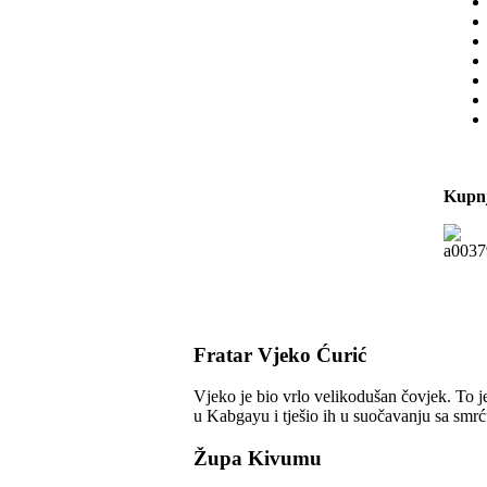
Kupnj
Fratar Vjeko Ćurić
Vjeko je bio vrlo velikodušan čovjek. To je
u Kabgayu i tješio ih u suočavanju sa smrć
Župa Kivumu