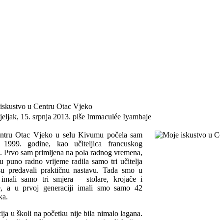
iskustvo u Centru Otac Vjeko
eljak, 15. srpnja 2013.
piše Immaculée Iyambaje
tru Otac Vjeko u selu Kivumu počela sam
i 1999. godine, kao učiteljica francuskog
a. Prvo sam primljena na pola radnog vremena,
u puno radno vrijeme radila samo tri učitelja
su predavali praktičnu nastavu. Tada smo u
 imali samo tri smjera – stolare, krojače i
e, a u prvoj generaciji imali smo samo 42
ka.
cija u školi na početku nije bila nimalo lagana.