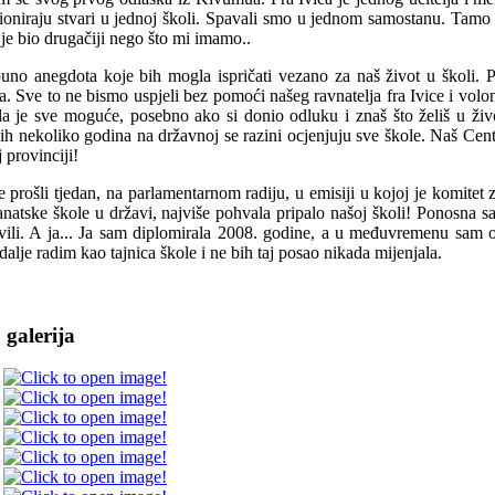
ioniraju stvari u jednoj školi. Spavali smo u jednom samostanu. Tamo s
 je bio drugačiji nego što mi imamo..
uno anegdota koje bih mogla ispričati vezano za naš život u školi. P
a. Sve to ne bismo uspjeli bez pomoći našeg ravnatelja fra Ivice i volon
a je sve moguće, posebno ako si donio odluku i znaš što želiš u živ
ih nekoliko godina na državnoj se razini ocjenjuju sve škole. Naš Centa
 provinciji!
e prošli tjedan, na parlamentarnom radiju, u emisiji u kojoj je komitet
anatske škole u državi, najviše pohvala pripalo našoj školi! Ponosna s
vili. A ja... Ja sam diplomirala 2008. godine, a u međuvremenu sam
dalje radim kao tajnica škole i ne bih taj posao nikada mijenjala.
 galerija