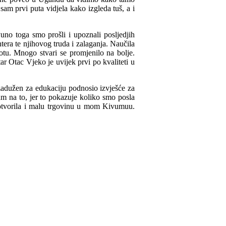
am prvi puta vidjela kako izgleda tuš, a i
uno toga smo prošli i upoznali posljedjih
tera te njihovog truda i zalaganja. Naučila
otu. Mnogo stvari se promjenilo na bolje.
r Otac Vjeko je uvijek prvi po kvaliteti u
 zadužen za edukaciju podnosio izvješće za
am na to, jer to pokazuje koliko smo posla
 otvorila i malu trgovinu u mom Kivumuu.