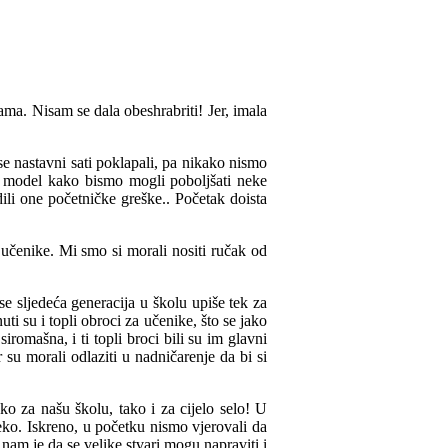
ma. Nisam se dala obeshrabriti! Jer, imala
se nastavni sati poklapali, pa nikako nismo
i model kako bismo mogli poboljšati neke
ili one početničke greške.. Početak doista
 učenike. Mi smo si morali nositi ručak od
e sljedeća generacija u školu upiše tek za
i su i topli obroci za učenike, što se jako
romašna, i ti topli broci bili su im glavni
r su morali odlaziti u nadničarenje da bi si
o za našu školu, tako i za cijelo selo! U
eko. Iskreno, u početku nismo vjerovali da
nam je da se velike stvari mogu napraviti i