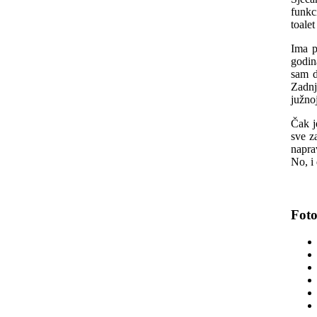
funkc
toalet
Ima p
godin
sam d
Zadnj
južnoj
Čak j
sve z
napra
No, i 
Foto