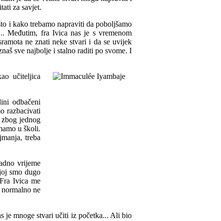
ati za savjet.
o što i kako trebamo napraviti da poboljšamo
a... Međutim, fra Ivica nas je s vremenom
ramota ne znati neke stvari i da se uvijek
znaš sve najbolje i stalno raditi po svome. I
ao učiteljica
dini odbačeni
o razbacivati
i zbog jednog
imamo u školi.
jmanja, treba
radno vrijeme
ojoj smo dugo
 Fra Ivica me
e normalno ne
je mnoge stvari učiti iz početka... Ali bio