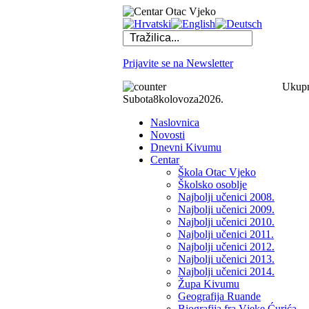
Prijavite se na Newsletter
Ukupno
Subota
8
kolovoza
2026.
Naslovnica
Novosti
Dnevni Kivumu
Centar
Škola Otac Vjeko
Školsko osoblje
Najbolji učenici 2008.
Najbolji učenici 2009.
Najbolji učenici 2010.
Najbolji učenici 2011.
Najbolji učenici 2012.
Najbolji učenici 2013.
Najbolji učenici 2014.
Župa Kivumu
Geografija Ruande
Biografija fra Vjeke Ćurića