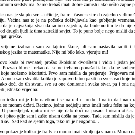
romnim sredstvima. Samo trebaš imati dobre zamisli i ako nešto zapne pit
ica nas je skupio sve – učitelje, fratre i časne sestre da zajedno vidim
ciju. Većina nas to je na početku doživljavala kao gubljenje vremen
o da je najvažnija stvar da radimo zajedno, da budemo tim te da nije s
d drugih ljudi iz tima zatražiti savjet. To je puno bolje nego misliti da 
jati greške.
vrijeme izabrana sam za tajnicu škole, ali sam nastavila raditi i k
uskog jezika te matematike. Nije mi bilo lako, vjerujte mi!
ovo kada bi ravnatelj prošao školskim dvorištem i vidio i jedan je
. Pozvao bi me i rekao da se ne trebamo ponašati tako, da ne smijem
i koje možemo iskoristiti. Prvo sam mislila da pretjeruje. Prigovara m
. A onda sam shvatila koliko je zapravo bitno paziti na sve stvari koje 
lako doći do tih stvari, sve su one donirane i svaka stvar, pa i ona na
iti jednako vrijedna!
no teško mi je bilo naviknuti se na rad u uredu. I na to da imam 
a se moram držati. Recimo, jednu nedjelju smo imali neku feštu na k
i. U ponedjeljak ujutro mi se nije dalo doći na posao. I nisam otišla.
o i pitao gdje sam i zašto nisam došla na posao. Tada sam mislila da j
ti se.. Sad kad se sjetim toga, tako mi je neugodno...
vo pokazuje koliko je fra Ivica morao imati strpljenja s nama. Morao nas 