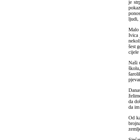
je st
pokaz
ponos
ljudi
Malo 
Ivica
nekol
šest 
cijele
Naši 
školu
šaroli
pjeva
Danas
želim
da do
da im 
Od ka
brojn
zemlj
Sjeća