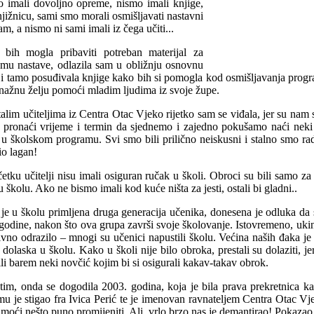
 imali dovoljno opreme, nismo imali knjige,
knjižnicu, sami smo morali osmišljavati nastavni
m, a nismo ni sami imali iz čega učiti...
bih mogla pribaviti potreban materijal za
emu nastave, odlazila sam u obližnju osnovnu
 i tamo posuđivala knjige kako bih si pomogla kod osmišljavanja progra
nažnu želju pomoći mladim ljudima iz svoje župe.
talim učiteljima iz Centra Otac Vjeko rijetko sam se viđala, jer su nam 
 pronaći vrijeme i termin da sjednemo i zajedno pokušamo naći nek
i u školskom programu. Svi smo bili prilično neiskusni i stalno smo rad
io lagan!
etku učitelji nisu imali osiguran ručak u školi. Obroci su bili samo za
 školu. Ako ne bismo imali kod kuće ništa za jesti, ostali bi gladni..
je u školu primljena druga generacija učenika, donesena je odluka da s
 godine, nakon što ova grupa završi svoje školovanje. Istovremeno, ukinut
ivno odrazilo – mnogi su učenici napustili školu. Većina naših đaka je si
dolaska u školu. Kako u školi nije bilo obroka, prestali su dolaziti, je
ili barem neki novčić kojim bi si osigurali kakav-takav obrok.
im, onda se dogodila 2003. godina, koja je bila prava prekretnica kak
u je stigao fra Ivica Perić te je imenovan ravnateljem Centra Otac Vj
 moći nešto puno promijeniti. Ali, vrlo brzo nas je demantirao! Pokazao 