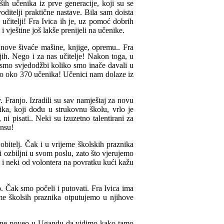
ih učenika iz prve generacije, koji su se
ditelji praktične nastave. Bila sam doista
 učitelji! Fra Ivica ih je, uz pomoć dobrih
vještine još lakše prenijeli na učenike.
 nove šivaće mašine, knjige, opremu.. Fra
ih. Nego i za nas učitelje! Nakon toga, u
 smo svjedodžbi koliko smo inače davali u
amo oko 370 učenika! Učenici nam dolaze iz
 Franjo. Izradili su sav namještaj za novu
nika, koji dođu u strukovnu školu, vrlo je
 ni pisati.. Neki su izuzetno talentirani za
ansu!
obitelj. Čak i u vrijeme školskih praznika
i ozbiljni u svom poslu, zato što vjerujemo
k i neki od volontera na povratku kući kažu
. Čak smo počeli i putovati. Fra Ivica ima
eme školsih praznika otputujemo u njihove
 mene poveo u Ugandu da vidimo kako tamo