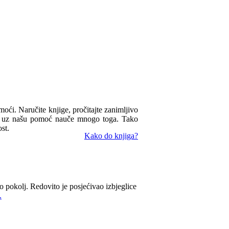
omoći. Naručite knjige, pročitajte zanimljivo
ua uz našu pomoć nauče mnogo toga. Tako
st.
Kako do knjiga?
o pokolj. Redovito je posjećivao izbjeglice
.