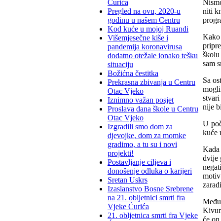
Nismo
Ćurića
niti 
Pregled na ovu, 2020-u
progra
godinu u našem Centru
Kod kuće u mojoj Ruandi
Kako 
Višemjesečne kiše i
pripr
pandemija koronavirusa
školu
dodatno otežale ionako tešku
sam s
situaciju
Božićna čestitka
Sa os
Prekrasna zbivanja u Centru
mogli
Otac Vjeko
stvar
Iznimno važan posjet
nije b
Proslava dana škole u Centru
Otac Vjeko
U poč
Izgradili smo dom za
kuće u
djevojke, dom za momke
gradimo, a tu su i novi
Kada 
projekti!
dvije
Postavljanje ciljeva i
negat
donošenje odluka o karijeri
motiv 
Sretan Uskrs
zarad
Izaslanstvo Bosne Srebrene
na 21. obljetnici smrti fra
Međut
Vjeke Ćurića
Kivum
21. obljetnica smrti fra Vjeke
će on