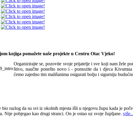
om knjiga pomažete naše projekte u Centru Otac Vjeko!
Organizirajte se, pozovite svoje prijatelje i sve koji nam žele p
štivo, naučite ponešto novo i - pomozite da i djeca Kivum
ćemo zajedno tim mališanima osigurati bolju i sigurniju budućno
 bio razlog da su svi iz okolnih mjesta išli u njegovu župu kada je poče
u. Nije pobjegao kao drugi stranci. On je ostao uz svoje župljane.
više..