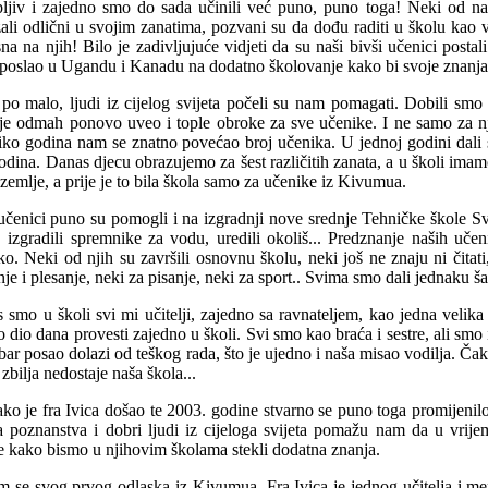
rpljiv i zajedno smo do sada učinili već puno, puno toga! Neki od naš
ali odlični u svojim zanatima, pozvani su da dođu raditi u školu kao vo
na na njih! Bilo je zadivljujuće vidjeti da su naši bivši učenici postali
, poslao u Ugandu i Kanadu na dodatno školovanje kako bi svoje znanja i 
po malo, ljudi iz cijelog svijeta počeli su nam pomagati. Dobili smo
 je odmah ponovo uveo i tople obroke za sve učenike. I ne samo za nj
iko godina nam se znatno povećao broj učenika. U jednoj godini dali
godina. Danas djecu obrazujemo za šest različitih zanata, a u školi im
 zemlje, a prije je to bila škola samo za učenike iz Kivumua.
učenici puno su pomogli i na izgradnji nove srednje Tehničke škole Sv.
, izgradili spremnike za vodu, uredili okoliš... Predznanje naših uče
ko. Neki od njih su završili osnovnu školu, neki još ne znaju ni čitati,
nje i plesanje, neki za pisanje, neki za sport.. Svima smo dali jednaku š
 smo u školi svi mi učitelji, zajedno sa ravnateljem, kao jedna velika 
o dio dana provesti zajedno u školi. Svi smo kao braća i sestre, ali smo 
bar posao dolazi od teškog rada, što je ujedno i naša misao vodilja. Ča
zbilja nedostaje naša škola...
ko je fra Ivica došao te 2003. godine stvarno se puno toga promijenilo
a poznanstva i dobri ljudi iz cijeloga svijeta pomažu nam da u vrij
e kako bismo u njihovim školama stekli dodatna znanja.
m se svog prvog odlaska iz Kivumua. Fra Ivica je jednog učitelja i