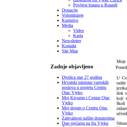
Povijest fratara u Ruandi
Donacije
Volontiranje
Kumstvo
Media
Video
Karta
Newsletter
Kontakt
Site Map
Moje 
Zadnje objavljeno
Ponedj
Djedica star 27 godina
U
Cen
Hrvatski ministar vanjskih
radit
poslova u posjetu Centru
jezik
Otac Vjeko
dok s
Moj Kivumu i Centar Otac
koji 
Vjeko
školi
Moj dojam o Centru Otac
zidar
Vjeko
učeni
Zahvalnost našim donatorima
Situa
Dan sjećanja na fra Vjeku