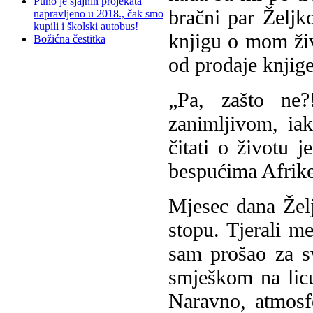
Puno je sjajnih projekata
bračni par Željk
napravljeno u 2018., čak smo
kupili i školski autobus!
knjigu o mom ži
Božićna čestitka
od prodaje knjige
„Pa, zašto ne?
zanimljivom, ia
čitati o životu 
bespućima Afrike,
Mjesec dana Želj
stopu. Tjerali 
sam prošao za s
smješkom na licu
Naravno, atmosfe