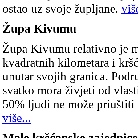
ostao uz svoje župljane.
više
Župa Kivumu
Župa Kivumu relativno je 
kvadratnih kilometara i kr
unutar svojih granica. Podr
svatko mora živjeti od vlast
50% ljudi ne može priuštiti
više...
Male kršćanske zajednice