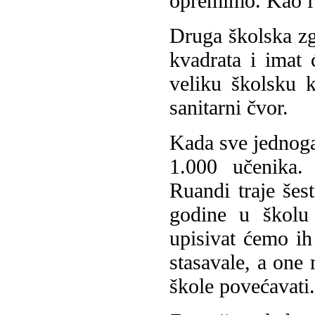
opremimo. Kao i
Druga školska zgr
kvadrata i imat 
veliku školsku k
sanitarni čvor.
Kada sve jednoga
1.000 učenika.
Ruandi traje še
godine u školu
upisivat ćemo i
stasavale, a one 
škole povećavati.