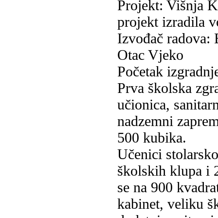
Projekt: Višnja Kl
projekt izradila v
Izvođač radova: B
Otac Vjeko
Početak izgradnj
Prva školska zgra
učionica, sanita
nadzemni zaprem
500 kubika.
Učenici stolarsko
školskih klupa i 
se na 900 kvadrat
kabinet, veliku š