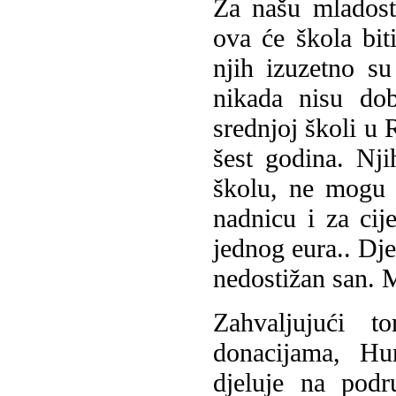
Za našu mladost
ova će škola bit
njih izuzetno su 
nikada nisu dob
srednjoj školi u 
šest godina. Njih
školu, ne mogu i
nadnicu i za ci
jednog eura.. Dj
nedostižan san. M
Zahvaljujući 
donacijama, Hu
djeluje na pod