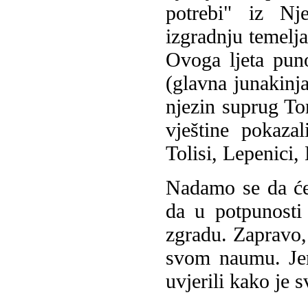
potrebi" iz Nj
izgradnju temelja
Ovoga ljeta pun
(glavna junakinja
njezin suprug To
vještine pokaza
Tolisi, Lepenici,
Nadamo se da ćem
da u potpunosti
zgradu. Zapravo
svom naumu. Jer
uvjerili kako je 