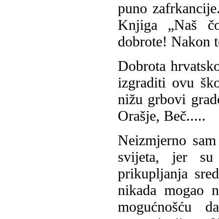
puno zafrkancije.
Knjiga „Naš čo
dobrote! Nakon to
Dobrota hrvatsk
izgraditi ovu šk
nižu grbovi grad
Orašje, Beč.....
Neizmjerno sam 
svijeta, jer s
prikupljanja sre
nikada mogao na
mogućnošću da