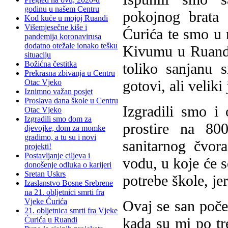
godinu u našem Centru
pokojnog brata 
Kod kuće u mojoj Ruandi
Višemjesečne kiše i
Ćurića te smo u 
pandemija koronavirusa
dodatno otežale ionako tešku
Kivumu u Ruandi
situaciju
Božićna čestitka
toliko sanjanu 
Prekrasna zbivanja u Centru
gotovi, ali veliki
Otac Vjeko
Iznimno važan posjet
Proslava dana škole u Centru
Izgradili smo i
Otac Vjeko
Izgradili smo dom za
prostire na 80
djevojke, dom za momke
gradimo, a tu su i novi
sanitarnog čvor
projekti!
Postavljanje ciljeva i
vodu, u koje će s
donošenje odluka o karijeri
Sretan Uskrs
potrebe škole, j
Izaslanstvo Bosne Srebrene
na 21. obljetnici smrti fra
Vjeke Ćurića
Ovaj se san počeo
21. obljetnica smrti fra Vjeke
kada su mi po tre
Ćurića u Ruandi