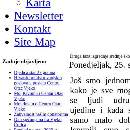
Karta
Newsletter
Kontakt
Site Map
Druga faza izgradnje srednje ško
Zadnje objavljeno
Ponedjeljak, 25.
Djedica star 27 godina
Hrvatski ministar vanjskih
J
oš smo jednom
poslova u posjetu Centru
kako je sve mo
Otac Vjeko
Moj Kivumu i Centar Otac
se ljudi udru
Vjeko
Moj dojam o Centru Otac
ujedine i kada 
Vjeko
Zahvalnost našim donatorima
samo malo dob
Dan sjećanja na fra Vjeku
Ćurića
Ispunili smo 
Pregled na ovu, 2020-u